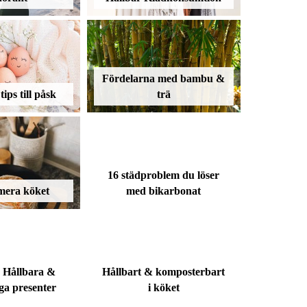
Fördelarna med bambu &
tips till påsk
trä
16 städproblem du löser
mera köket
med bikarbonat
å Hållbara &
Hållbart & komposterbart
ga presenter
i köket