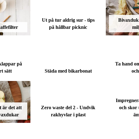
Ut på tur aldrig sur - tips
Bivaxduk 
ffefilter
på hållbar picknic
mil
lklappar på
Ta hand om
rt sätt
Städa med bikarbonat
och
Impregnera
 är det att
Zero waste del 2 - Undvik
och skor 
ivaxdukar
rakhyvlar i plast
ä