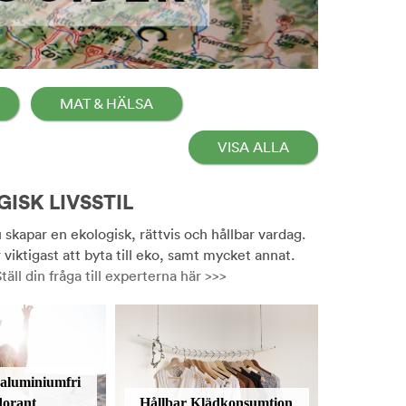
MAT & HÄLSA
VISA ALLA
ISK LIVSSTIL
 skapar en ekologisk, rättvis och hållbar vardag.
 viktigast att byta till eko, samt mycket annat.
täll din fråga till experterna här >>>
 aluminiumfri
dorant
Hållbar Klädkonsumtion