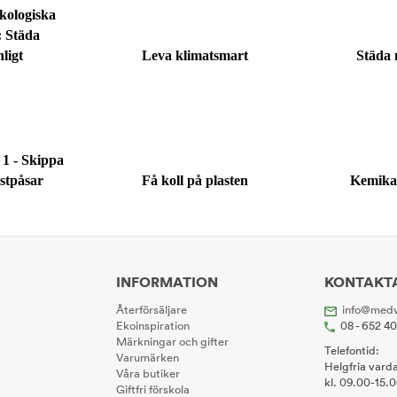
ekologiska
: Städa
ligt
Leva klimatsmart
Städa 
 1 - Skippa
stpåsar
Få koll på plasten
Kemika
INFORMATION
KONTAKT
Återförsäljare
info@medv
Ekoinspiration
08 - 652 4
Märkningar och gifter
Telefontid:
Varumärken
Helgfria vard
Våra butiker
kl. 09.00-15.
Giftfri förskola