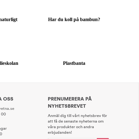
naturligt
Har du koll på bambun?
lieskolan
Plastbanta
A OSS
PRENUMERERA PÅ
NYHETSBREVET
etna.se
0 00
Anmäl dig till vårt nyhetsbrev för
att få de senaste nyheterna om
våra produkter och andra
agar
erbjudanden!
00