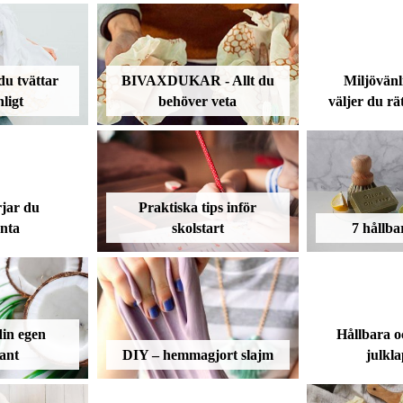
du tvättar
BIVAXDUKAR - Allt du
Miljövänli
ligt
behöver veta
väljer du rä
rjar du
Praktiska tips inför
anta
skolstart
7 hållba
din egen
Hållbara 
ant
DIY – hemmagjort slajm
julkla