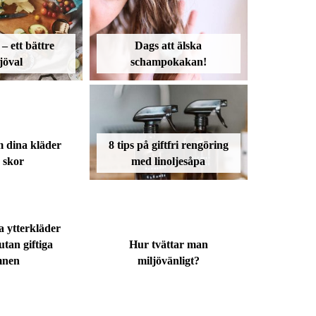
– ett bättre
Dags att älska
jöval
schampokakan!
 dina kläder
8 tips på giftfri rengöring
 skor
med linoljesåpa
 ytterkläder
utan giftiga
Hur tvättar man
mnen
miljövänligt?