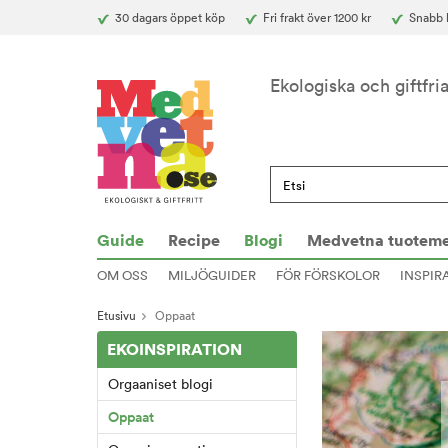
30 dagars öppet köp
Fri frakt över 1200 kr
Snabb l
Ekologiska och giftfri
Guide
Recipe
Blogi
Medvetna tuoteme
OM OSS
MILJÖGUIDER
FÖR FÖRSKOLOR
INSPIR
Etusivu
Oppaat
EKOINSPIRATION
Orgaaniset blogi
Oppaat