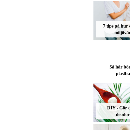
7 tips på hur 
miljövän
Så här bö
plastb
DIY - Gör 
deodor