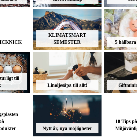
KLIMATSMART
PICKNICK
SEMESTER
5 hållbara 
rligt till
k
Linoljesåpa till allt!
Giftmini
splasten -
på
10 Tips p
rodukter
Nytt år, nya möjligheter
Miljövänli