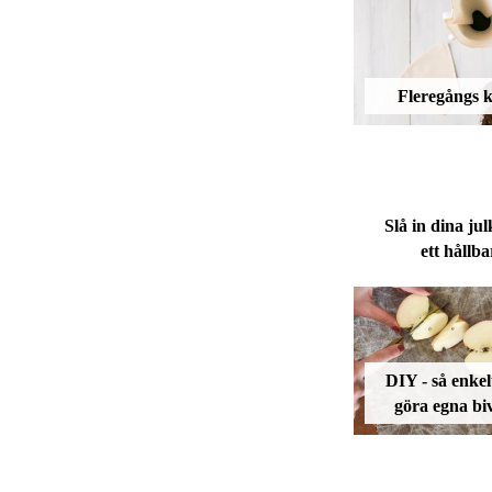
Fleregångs ka
Slå in dina ju
ett hållba
DIY - så enkelt
göra egna b