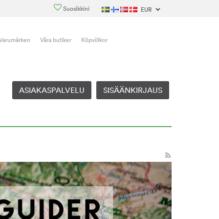
Suosikkini
Varumärken
Våra butiker
Köpvillkor
ASIAKASPALVELU
SISÄÄNKIRJAUS