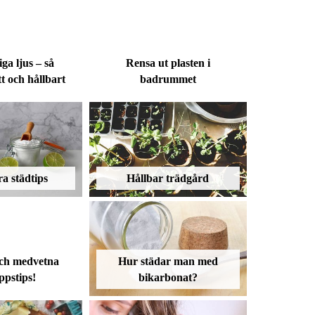
ga ljus – så
Rensa ut plasten i
tt och hållbart
badrummet
ra städtips
Hållbar trädgård
och medvetna
Hur städar man med
ppstips!
bikarbonat?