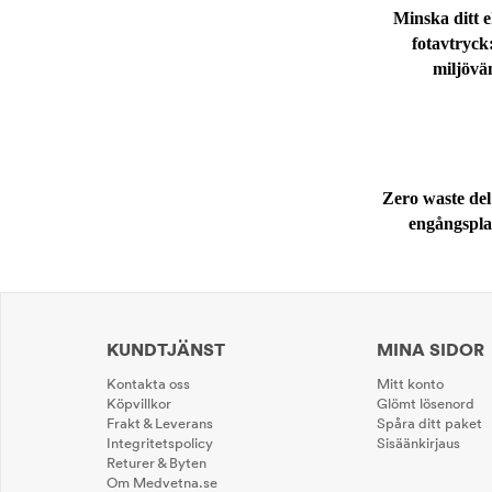
Minska ditt 
fotavtryck
miljövän
Zero waste del
engångspla
KUNDTJÄNST
MINA SIDOR
Kontakta oss
Mitt konto
Köpvillkor
Glömt lösenord
Frakt & Leverans
Spåra ditt paket
Integritetspolicy
Sisäänkirjaus
Returer & Byten
Om Medvetna.se