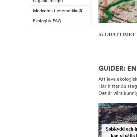
Organic resepti
Medvetna tuotemerkkejä
Ekologisk FAQ
SUODATTIMET
GUIDER: E
Att leva ekologisk
Här hittar du steg
Det är våra kunni
Solskydd och 
kan vi välja 