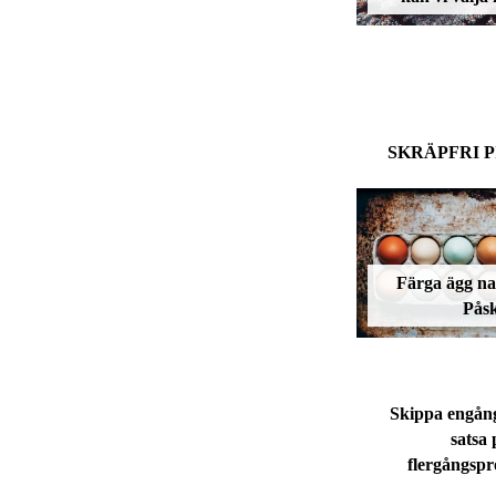
SKRÄPFRI 
Färga ägg natu
Pås
Skippa engång
satsa 
flergångsp