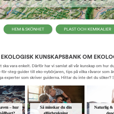
HEM & SKÖNHET
PLAST OCH KEMIKALIER
N EKOLOGISK KUNSKAPSBANK OM EKOLOG
t ska vara enkelt. Därför har vi samlat all vår kunskap om hur du
-för-steg-guider till eko-nybörjaren, tips på vilka råvaror som är
ga experter som skriver guiderna. Hittar du inte det du söker?
S
haven – hur
Så minskar du din
Naturlig &
hållbart?
elförbrukning
deo