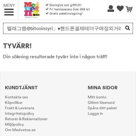
MENY
Ekologisk och giftfritt!
Fri hemleverans över 499 kr!
Gratis paketinslagning!
Produkten har blivit tillagd i varukorgen
TYVÄRR!
Din sökning resulterade tyvärr inte i någon träff!
KUNDTJÄNST
MINA SIDOR
Kontakta oss
Mitt konto
Köpvillkor
Glömt lösenord
Frakt & Leverans
Spåra ditt paket
Integritetspolicy
Logga in
Returer & Reklamationer
Miljöpolicy
Om Medvetna.se