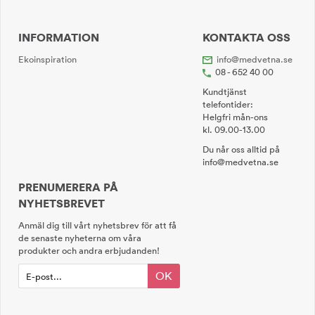
INFORMATION
KONTAKTA OSS
Ekoinspiration
info@medvetna.se
08 - 652 40 00
Kundtjänst
telefontider:
Helgfri mån-ons
kl. 09.00-13.00
Du når oss alltid på
info@medvetna.se
PRENUMERERA PÅ
NYHETSBREVET
Anmäl dig till vårt nyhetsbrev för att få
de senaste nyheterna om våra
produkter och andra erbjudanden!
OK