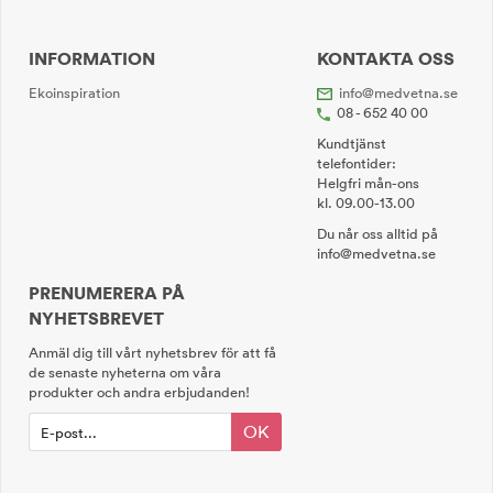
INFORMATION
KONTAKTA OSS
Ekoinspiration
info@medvetna.se
08 - 652 40 00
Kundtjänst
telefontider:
Helgfri mån-ons
kl. 09.00-13.00
Du når oss alltid på
info@medvetna.se
PRENUMERERA PÅ
NYHETSBREVET
Anmäl dig till vårt nyhetsbrev för att få
de senaste nyheterna om våra
produkter och andra erbjudanden!
OK