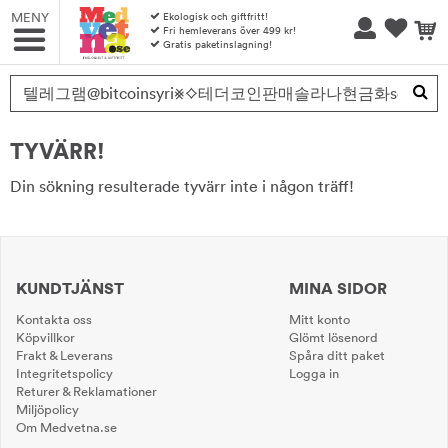
MENY
Ekologisk och giftfritt!
Fri hemleverans över 499 kr!
Gratis paketinslagning!
Produkten har blivit tillagd i varukorgen
TYVÄRR!
Din sökning resulterade tyvärr inte i någon träff!
KUNDTJÄNST
MINA SIDOR
Kontakta oss
Mitt konto
Köpvillkor
Glömt lösenord
Frakt & Leverans
Spåra ditt paket
Integritetspolicy
Logga in
Returer & Reklamationer
Miljöpolicy
Om Medvetna.se