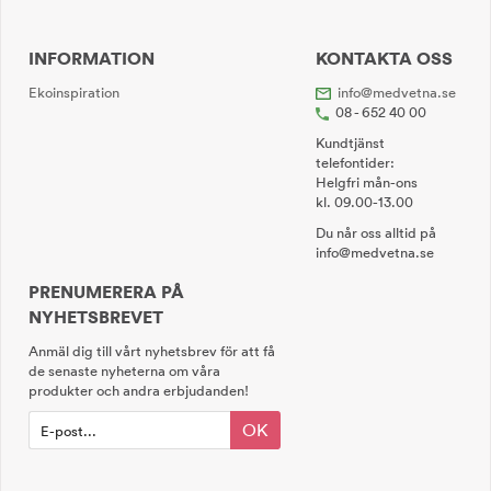
INFORMATION
KONTAKTA OSS
Ekoinspiration
info@medvetna.se
08 - 652 40 00
Kundtjänst
telefontider:
Helgfri mån-ons
kl. 09.00-13.00
Du når oss alltid på
info@medvetna.se
PRENUMERERA PÅ
NYHETSBREVET
Anmäl dig till vårt nyhetsbrev för att få
de senaste nyheterna om våra
produkter och andra erbjudanden!
OK