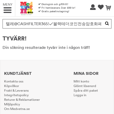
MENY
Ekologisk och giftfritt!
Fri hemleverans över 499 kr!
Gratis paketinslagning!
Produkten har blivit tillagd i varukorgen
TYVÄRR!
Din sökning resulterade tyvärr inte i någon träff!
KUNDTJÄNST
MINA SIDOR
Kontakta oss
Mitt konto
Köpvillkor
Glömt lösenord
Frakt & Leverans
Spåra ditt paket
Integritetspolicy
Logga in
Returer & Reklamationer
Miljöpolicy
Om Medvetna.se