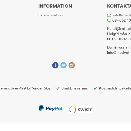
INFORMATION
KONTAKT
Ekoinspiration
info@medv
08 - 652 4
Kundtjänst te
Helgfri mån-o
kl. 09.00-13.
Du når oss all
info@medvetn
erans över 499 kr *under 5kg
Snabb leverans
Kostnadsfri paketi