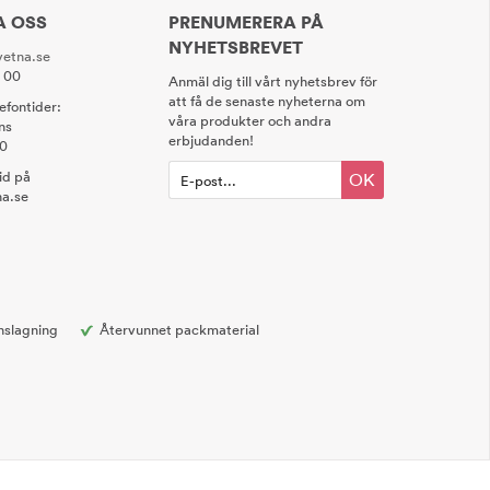
A OSS
PRENUMERERA PÅ
NYHETSBREVET
etna.se
0 00
Anmäl dig till vårt nyhetsbrev för
att få de senaste nyheterna om
lefontider:
våra produkter och andra
ns
erbjudanden!
00
tid på
OK
a.se
nslagning
Återvunnet packmaterial