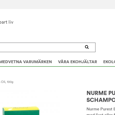
bart liv
MEDVETNA VARUMÄRKEN
VÅRA EKOHJÄLTAR
EKOL
Oil, 100g
NURME PU
SCHAMPOK
Nurme Purest B
med ljust eller 