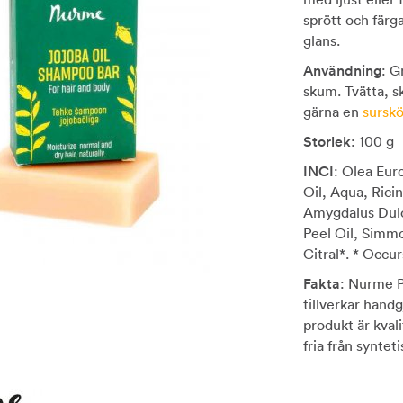
sprött och färga
glans.
Användning
: G
skum. Tvätta, s
gärna en
surskö
Storlek
: 100 g
INCI
: Olea Eur
Oil, Aqua, Ric
Amygdalus Dulc
Peel Oil, Simmo
Citral*. * Occurs
Fakta
: Nurme P
tillverkar hand
produkt är kval
fria från synte