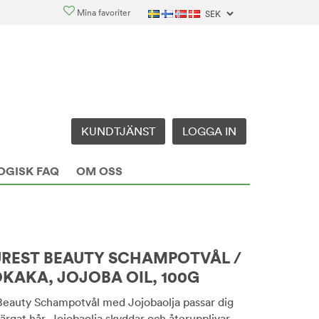
Mina favoriter
KUNDTJÄNST
LOGGA IN
OGISK FAQ
OM OSS
REST BEAUTY SCHAMPOTVÅL /
AKA, JOJOBA OIL, 100G
eauty Schampotvål med Jojobaolja passar dig
färgat hår. Jojobaolja skyddar och återupplivar