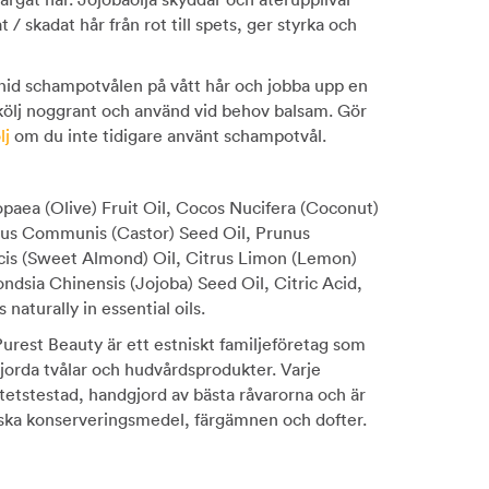
t / skadat hår från rot till spets, ger styrka och
nid schampotvålen på vått hår och jobba upp en
kölj noggrant och använd vid behov balsam. Gör
lj
om du inte tidigare använt schampotvål.
opaea (Olive) Fruit Oil, Cocos Nucifera (Coconut)
inus Communis (Castor) Seed Oil, Prunus
is (Sweet Almond) Oil, Citrus Limon (Lemon)
ndsia Chinensis (Jojoba) Seed Oil, Citric Acid,
 naturally in essential oils.
urest Beauty är ett estniskt familjeföretag som
gjorda tvålar och hudvårdsprodukter. Varje
itetstestad, handgjord av bästa råvarorna och är
tiska konserveringsmedel, färgämnen och dofter.