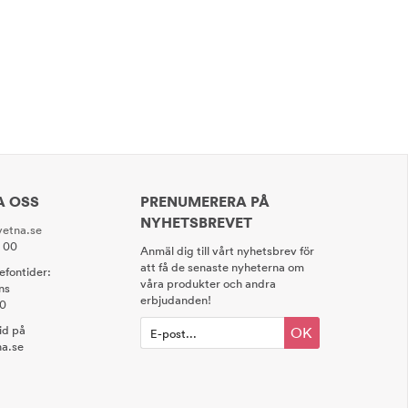
A OSS
PRENUMERERA PÅ
NYHETSBREVET
etna.se
0 00
Anmäl dig till vårt nyhetsbrev för
att få de senaste nyheterna om
lefontider:
våra produkter och andra
ns
erbjudanden!
00
tid på
OK
a.se