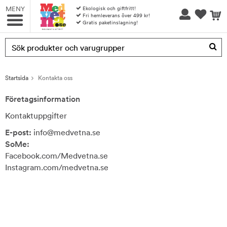
MENY
Ekologisk och giftfritt!
Fri hemleverans över 499 kr!
Gratis paketinslagning!
Produkten har blivit tillagd i varukorgen
Startsida
Kontakta oss
Företagsinformation
Kontaktuppgifter
E-post:
info@medvetna.se
SoMe:
Facebook.com/Medvetna.se
Instagram.com/medvetna.se