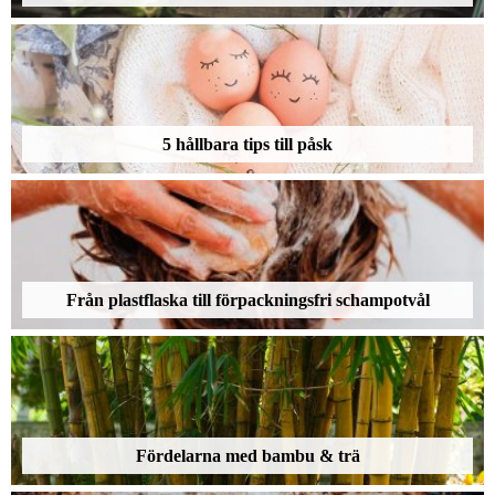
5 hållbara tips till påsk
Från plastflaska till förpackningsfri schampotvål
Fördelarna med bambu & trä