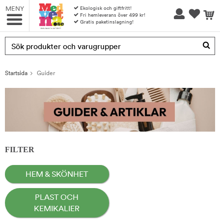
MENY
Ekologisk och giftfritt!
Fri hemleverans över 499 kr!
Gratis paketinslagning!
Produkten har blivit tillagd i varukorgen
Startsida
Guider
FILTER
HEM & SKÖNHET
PLAST OCH
KEMIKALIER