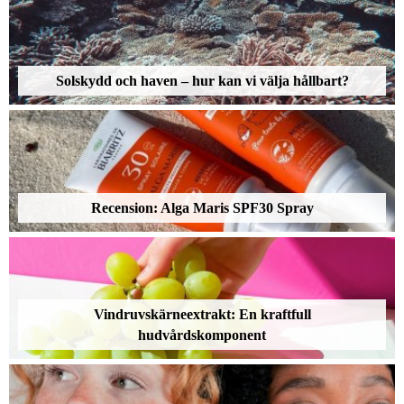
Solskydd och haven – hur kan vi välja hållbart?
Recension: Alga Maris SPF30 Spray
Vindruvskärneextrakt: En kraftfull
hudvårdskomponent