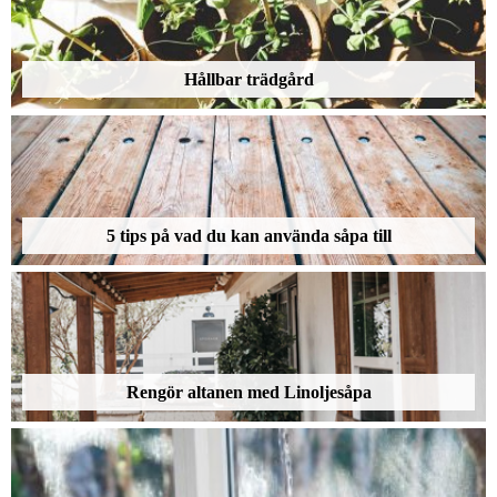
Hållbar trädgård
5 tips på vad du kan använda såpa till
Rengör altanen med Linoljesåpa