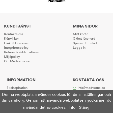
Plastbanta
KUNDTJÄNST
MINA SIDOR
Kontakta oss
Mitt konto
Köpvillkor
Glömt lösenord
Frakt & Leverans
Spåra ditt paket
Integritetspolicy
Logga in
Returer & Reklamationer
Miljöpolicy
Om Medvetna.se
INFORMATION
KONTAKTA OSS
Ekoinspiration
info@medvetna.se
08 - 652 40 00
Denna webbplats använder cookies för dina inställningar och
Kundtjänst
din varukorg. Genom att använda webbplatsen godkänner du
telefontider:
användandet av cookies.
Info
Stäng
Helgfri mån-ons
kl. 09.00-13.00