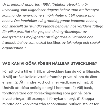
Ur bruntlandrapportern 1987: ”Hållbar utveckling är
utveckling som tillgodoser dagens behov utan att äventyra
kommande generationers möjligheter att tillgodose sina
behov. Det innehåller två grundläggande koncept: behov,
och speciellt de grundläggande behoven hos världens fattiga
för vilka prioritet ska ges, och de begränsningar av
ekosystemens möjligheter att tillgodose nuvarande och
framtida behov som också bestäms av teknologi och social
organisation.”
VAD KAN VI GÖRA FÖR EN HÅLLBAR UTVECKLING?
För att bidra till en hållbar utveckling kan du göra följande:
1) Välj att åka kollektivtrafik framför privat bil om du åker
ensam. 2) Ät mindre kött och mer växtbaserad mat. 3)
Undvik att slösa onödig energi i hemmet. 4) Välj bank,
fondförvaltare och försäkringsbolag som gör hållbara
investeringar, till exempel i förnybar energi. 5) Shoppa
mindre och köp varor från secondhand-butiker istället för