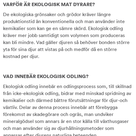
VARFÖR ÄR EKOLOGISK MAT DYRARE?
De ekologiska grönsaker och grödor kräver längre
produktionstid än konventionella och man använder inte
kemikalier som kan ge en sämre skörd. Ekologisk odling
kräver mer jobb samtidigt som volymen som produceras
kan bli mindre. Vad gäller djuren så behöver bonden större
yta för sina djur att vistas på och medför då en större
kostnad per djur.
VAD INNEBÄR EKOLOGISK ODLING?
Ekologisk odling innebär en odlingsprocess som, till skillnad
från icke-ekologisk odling, bidrar med minskad spridning av
kemikalier och därmed bättre förutsättningar för djur-och
växtliv. Delar av denna process innebär att förebygga
förekomst av skadegörare och ogräs, man undviker
mineralgödsel som annars är en stor källa till växthusgaser
och man använder sig av djurhållningsmetoder som
anpassas efter djurens naturliga beteenden.