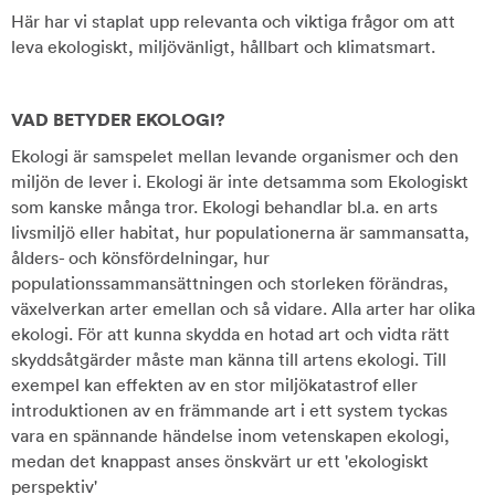
Här har vi staplat upp relevanta och viktiga frågor om att
leva ekologiskt, miljövänligt, hållbart och klimatsmart.
VAD BETYDER EKOLOGI?
Ekologi är samspelet mellan levande organismer och den
miljön de lever i. Ekologi är inte detsamma som Ekologiskt
som kanske många tror. Ekologi behandlar bl.a. en arts
livsmiljö eller habitat, hur populationerna är sammansatta,
ålders- och könsfördelningar, hur
populationssammansättningen och storleken förändras,
växelverkan arter emellan och så vidare. Alla arter har olika
ekologi. För att kunna skydda en hotad art och vidta rätt
skyddsåtgärder måste man känna till artens ekologi. Till
exempel kan effekten av en stor miljökatastrof eller
introduktionen av en främmande art i ett system tyckas
vara en spännande händelse inom vetenskapen ekologi,
medan det knappast anses önskvärt ur ett 'ekologiskt
perspektiv'