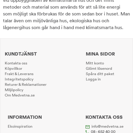
vid uppbyggnaden av klimatsmarta hus och det finns
metoder och material som används för att så lite energi
som möjligt ska förbrukas för de som sedan bor i huset. Man
talar även om miljövänliga hus, ekologiska hus och
lågenergihus som går hand i hand med klimatsmarta hus.
KUNDTJÄNST
MINA SIDOR
Kontakta oss
Mitt konto
Köpvillkor
Glömt lösenord
Frakt & Leverans
Spåra ditt paket
Integritetspolicy
Logga in
Returer & Reklamationer
Miljöpolicy
Om Medvetna.se
INFORMATION
KONTAKTA OSS
Ekoinspiration
info@medvetna.se
08 - 652 40 00