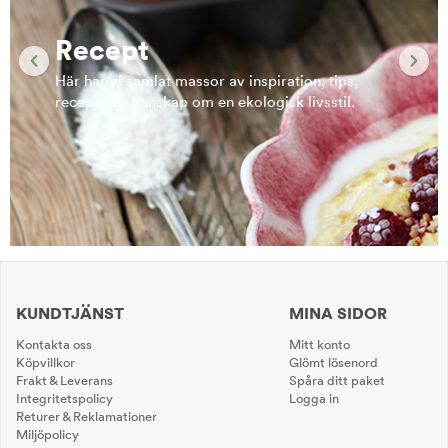
Recept
Här har vi samlat massor av inspiration, tips,
recept och kunskap om en ekologisk livsstil.
KUNDTJÄNST
MINA SIDOR
Kontakta oss
Mitt konto
Köpvillkor
Glömt lösenord
Frakt & Leverans
Spåra ditt paket
Integritetspolicy
Logga in
Returer & Reklamationer
Miljöpolicy