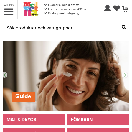
MENY
Ekologisk och giftfritt!
Fri hemleverans över 499 kr!
Gratis paketinslagning!
Produkten har blivit tillagd i varukorgen
Guide
Guide
MAT & DRYCK
FÖR BARN