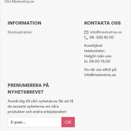
Om Medvetna.se
INFORMATION
KONTAKTA OSS
Ekoinspiration
info@medvetna.se
08 - 652 40 00
Kundtjänst
telefontider:
Helgfri mån-ons
kl. 09.00-13.00
Du når oss alltid på
info@medvetna.se
PRENUMERERA PÅ
NYHETSBREVET
Anmäl dig till vårt nyhetsbrev för att få
de senaste nyheterna om våra
produkter och andra erbjudanden!
OK