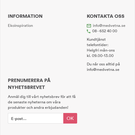
INFORMATION
KONTAKTA OSS
Ekoinspiration
info@medvetna.se
08 - 652 40 00
Kundtjänst
telefontider:
Helgfri mån-ons
kl. 09.00-13.00
Du når oss alltid på
info@medvetna.se
PRENUMERERA PÅ
NYHETSBREVET
Anmäl dig till vårt nyhetsbrev för att få
de senaste nyheterna om våra
produkter och andra erbjudanden!
OK