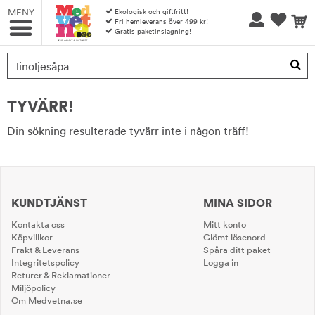
MENY
Ekologisk och giftfritt!
Fri hemleverans över 499 kr!
Gratis paketinslagning!
Produkten har blivit tillagd i varukorgen
TYVÄRR!
Din sökning resulterade tyvärr inte i någon träff!
KUNDTJÄNST
MINA SIDOR
Kontakta oss
Mitt konto
Köpvillkor
Glömt lösenord
Frakt & Leverans
Spåra ditt paket
Integritetspolicy
Logga in
Returer & Reklamationer
Miljöpolicy
Om Medvetna.se