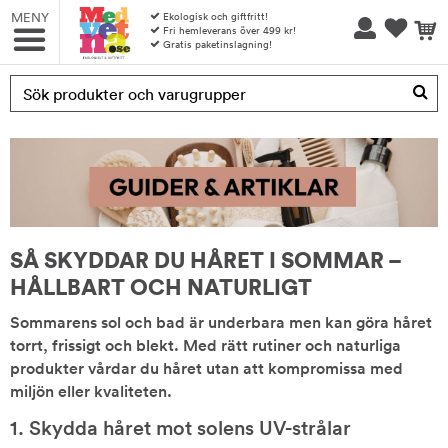
MENY
Ekologisk och giftfritt!
Fri hemleverans över 499 kr!
Gratis paketinslagning!
Produkten har blivit tillagd i varukorgen
SÅ SKYDDAR DU HÅRET I SOMMAR –
HÅLLBART OCH NATURLIGT
Sommarens sol och bad är underbara men kan göra håret
torrt, frissigt och blekt. Med rätt rutiner och naturliga
produkter vårdar du håret utan att kompromissa med
miljön eller kvaliteten.
1. Skydda håret mot solens UV-strålar