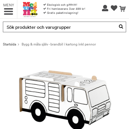
MENY
Ekologisk och giftfritt!
Fri hemleverans över 499 kr!
Gratis paketinslagning!
Produkten har blivit tillagd i varukorgen
Startsida
Bygg & måla själv - brandbil i kartong inkl pennor