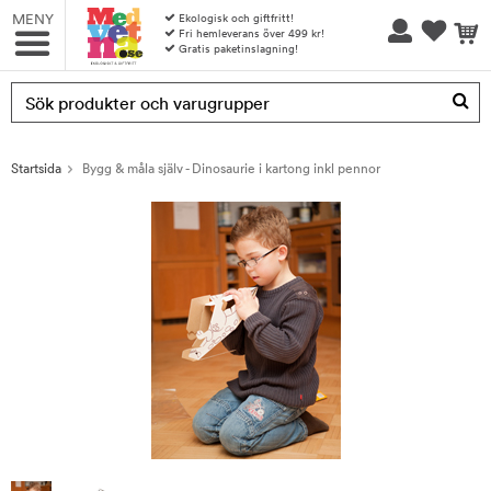
MENY
Ekologisk och giftfritt!
Fri hemleverans över 499 kr!
Gratis paketinslagning!
Produkten har blivit tillagd i varukorgen
Startsida
Bygg & måla själv - Dinosaurie i kartong inkl pennor