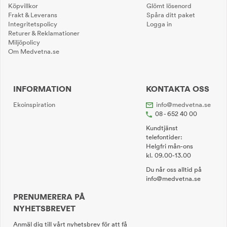
Köpvillkor
Glömt lösenord
Frakt & Leverans
Spåra ditt paket
Integritetspolicy
Logga in
Returer & Reklamationer
Miljöpolicy
Om Medvetna.se
INFORMATION
KONTAKTA OSS
Ekoinspiration
info@medvetna.se
08 - 652 40 00
Kundtjänst
telefontider:
Helgfri mån-ons
kl. 09.00-13.00
Du når oss alltid på
info@medvetna.se
PRENUMERERA PÅ
NYHETSBREVET
Anmäl dig till vårt nyhetsbrev för att få