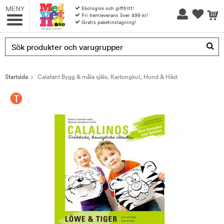
MENY
Ekologisk och giftfritt!
Fri hemleverans över 499 kr!
Gratis paketinslagning!
Produkten har blivit tillagd i varukorgen
Startsida
Calafant Bygg & måla själv, Kartongkul, Hund & Häst