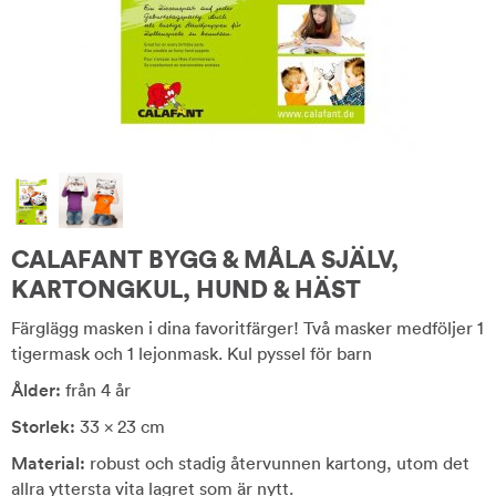
CALAFANT BYGG & MÅLA SJÄLV,
KARTONGKUL, HUND & HÄST
Färglägg masken i dina favoritfärger! Två masker medföljer 1
tigermask och 1 lejonmask. Kul pyssel för barn
Ålder:
från 4 år
Storlek:
33 x 23 cm
Material:
robust och stadig återvunnen kartong, utom det
allra yttersta vita lagret som är nytt.