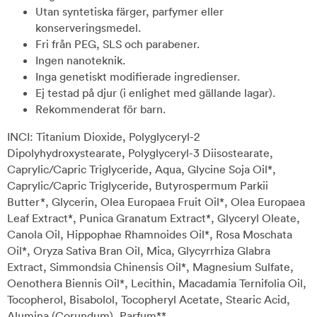
Utan syntetiska färger, parfymer eller
konserveringsmedel.
Fri från PEG, SLS och parabener.
Ingen nanoteknik.
Inga genetiskt modifierade ingredienser.
Ej testad på djur (i enlighet med gällande lagar).
Rekommenderat för barn.
INCI: Titanium Dioxide, Polyglyceryl-2
Dipolyhydroxystearate, Polyglyceryl-3 Diisostearate,
Caprylic/Capric Triglyceride, Aqua, Glycine Soja Oil*,
Caprylic/Capric Triglyceride, Butyrospermum Parkii
Butter*, Glycerin, Olea Europaea Fruit Oil*, Olea Europaea
Leaf Extract*, Punica Granatum Extract*, Glyceryl Oleate,
Canola Oil, Hippophae Rhamnoides Oil*, Rosa Moschata
Oil*, Oryza Sativa Bran Oil, Mica, Glycyrrhiza Glabra
Extract, Simmondsia Chinensis Oil*, Magnesium Sulfate,
Oenothera Biennis Oil*, Lecithin, Macadamia Ternifolia Oil,
Tocopherol, Bisabolol, Tocopheryl Acetate, Stearic Acid,
Alumina (Corundum), Parfum**