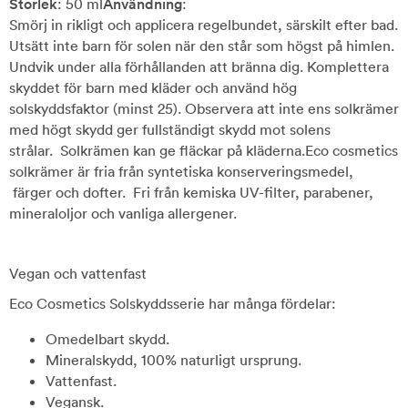
Storlek
: 50 ml
Användning
:
Smörj in rikligt och applicera regelbundet, särskilt efter bad.
Utsätt inte barn för solen när den står som högst på himlen.
Undvik under alla förhållanden att bränna dig. Komplettera
skyddet för barn med kläder och använd hög
solskyddsfaktor (minst 25). Observera att inte ens solkrämer
med högt skydd ger fullständigt skydd mot solens
strålar. Solkrämen kan ge fläckar på kläderna.Eco cosmetics
solkrämer är fria från syntetiska konserveringsmedel,
färger och dofter. Fri från kemiska UV-filter, parabener,
mineraloljor och vanliga allergener.
Vegan och vattenfast
Eco Cosmetics Solskyddsserie har många fördelar:
Omedelbart skydd.
Mineralskydd, 100% naturligt ursprung.
Vattenfast.
Vegansk.