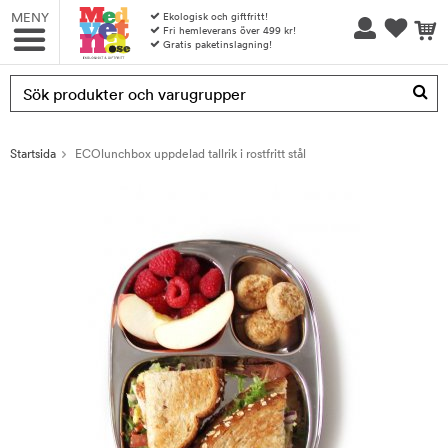
MENY
Ekologisk och giftfritt!
Fri hemleverans över 499 kr!
Gratis paketinslagning!
Produkten har blivit tillagd i varukorgen
Startsida
ECOlunchbox uppdelad tallrik i rostfritt stål