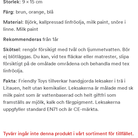
Storlek
: 9 x 15 cm
Färg
: brun, orange, blå
Material
: Björk, kallpressad linfröolja, milk paint, snöre i
linne. Milk paint
Rekommenderas
från 1år
Skötsel
: rengör försikigt med tvål och ljummetvatten. Bör
ej blötläggas. Du kan, vid tex fläckar eller matrester, slipa
försiktigt på de omålade områdena och behandla med tex
linfröolja.
Fakta
: Friendly Toys tillverkar handgjorda leksaker i trä i
Litauen, helt utan kemikalier. Leksakerna är målade med sk
milk paint som är vattenbaserad och helt giftfri som
framställs av mjölk, kalk och färgpigment. Leksakerna
uppgfyller standard EN71 och är CE-märkta.
Tyvärr ingår inte denna produkt i vårt sortiment för tillfället.