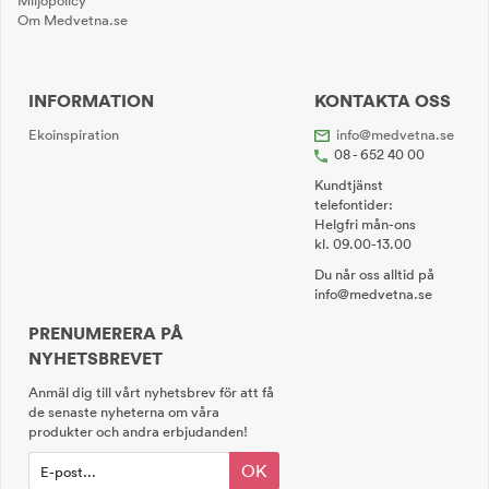
Miljöpolicy
Om Medvetna.se
INFORMATION
KONTAKTA OSS
Ekoinspiration
info@medvetna.se
08 - 652 40 00
Kundtjänst
telefontider:
Helgfri mån-ons
kl. 09.00-13.00
Du når oss alltid på
info@medvetna.se
PRENUMERERA PÅ
NYHETSBREVET
Anmäl dig till vårt nyhetsbrev för att få
de senaste nyheterna om våra
produkter och andra erbjudanden!
OK