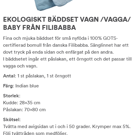
EKOLOGISKT BÄDDSET VAGN /VAGGA/
BABY FRÅN FILIBABBA
Fina och mjuka bäddset för små nyföda i 100% GOTS-
certifierad bomull från danska Filibabba. Sänglinnet har ett
dovt tryck på enda sidan och enfärgat på den andra.
I bäddsetet ingår ett påslakan, ett örngott och det passar till
vagga och vagn.
Antal
: 1 st påslakan, 1 st örngott
Färg
: Indian blue
Storlek
:
Kudde: 28x35 cm
Påslakan: 70x80 cm
Skötsel
:
Tvätta med avigsidan ut i och i 50 grader. Krymper max 5%.
Följ tvättråden som medföljer.