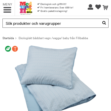
MENY
Ekologisk och giftfritt!
Fri hemleverans över 499 kr!
Gratis paketinslagning!
Produkten har blivit tillagd i varukorgen
Startsida
Ekologiskt bäddset vagn /vagga/ baby från Filibabba