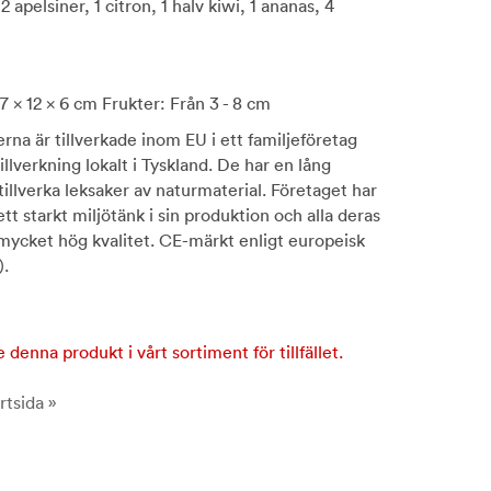
 2 apelsiner, 1 citron, 1 halv kiwi, 1 ananas, 4
17 x 12 x 6 cm Frukter: Från 3 - 8 cm
rna är tillverkade inom EU i ett familjeföretag
tillverkning lokalt i Tyskland. De har en lång
 tillverka leksaker av naturmaterial. Företaget har
 starkt miljötänk i sin produktion och alla deras
 mycket hög kvalitet. CE-märkt enligt europeisk
).
e denna produkt i vårt sortiment för tillfället.
rtsida »