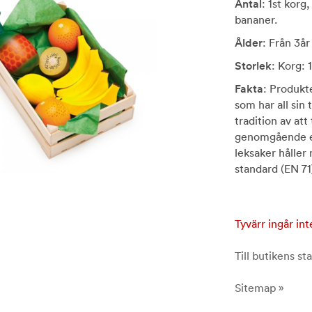
Antal
: 1st korg,
bananer.
Ålder
: Från 3år
Storlek
: Korg: 
Fakta
: Produkte
som har all sin 
tradition av att
genomgående ett
leksaker håller
standard (EN 71
Tyvärr ingår int
Till butikens sta
Sitemap »