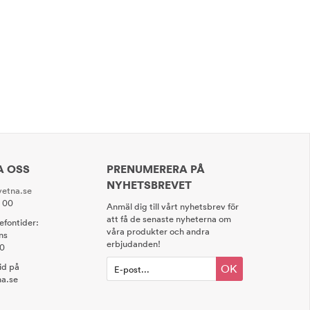
A OSS
PRENUMERERA PÅ
NYHETSBREVET
etna.se
0 00
Anmäl dig till vårt nyhetsbrev för
att få de senaste nyheterna om
lefontider:
våra produkter och andra
ns
erbjudanden!
00
tid på
OK
a.se