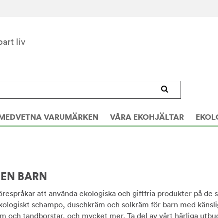
bart liv
MEDVETNA VARUMÄRKEN
VÅRA EKOHJÄLTAR
EKOL
IEN BARN
respråkar att använda ekologiska och giftfria produkter på de s
 ekologiskt schampo, duschkräm och solkräm för barn med känslig 
m och tandborstar, och mycket mer. Ta del av vårt härliga utbu