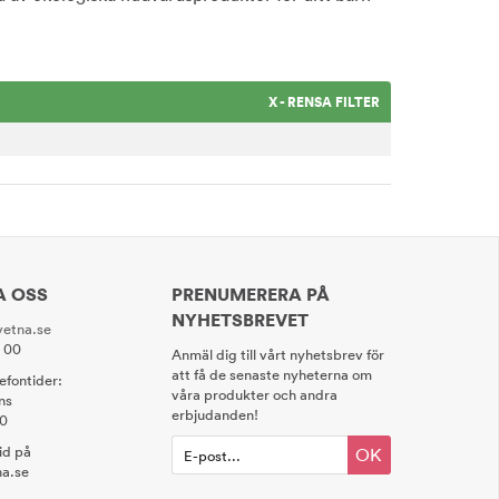
X - RENSA FILTER
A OSS
PRENUMERERA PÅ
NYHETSBREVET
etna.se
0 00
Anmäl dig till vårt nyhetsbrev för
att få de senaste nyheterna om
lefontider:
våra produkter och andra
ns
erbjudanden!
00
tid på
OK
a.se