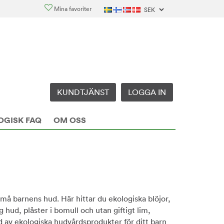
Mina favoriter
KUNDTJÄNST
LOGGA IN
OGISK FAQ
OM OSS
må barnens hud. Här hittar du ekologiska blöjor,
hud, plåster i bomull och utan giftigt lim,
d av ekologiska hudvårdsprodukter för ditt barn