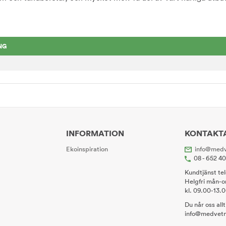
NG
INFORMATION
KONTAKT
Ekoinspiration
info@medv
08 - 652 4
Kundtjänst te
Helgfri mån-o
kl. 09.00-13.
Du når oss all
info@medvetn