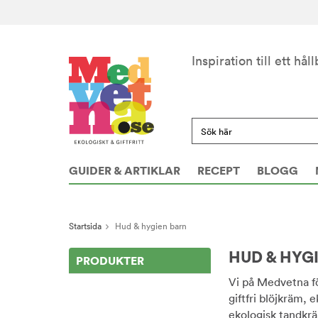
Inspiration till ett håll
GUIDER & ARTIKLAR
RECEPT
BLOGG
Startsida
Hud & hygien barn
HUD & HYG
PRODUKTER
Vi på Medvetna fö
giftfri blöjkräm,
ekologisk tandkrä