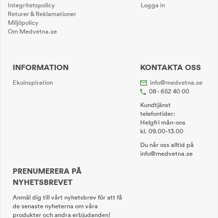
Integritetspolicy
Logga in
Returer & Reklamationer
Miljöpolicy
Om Medvetna.se
INFORMATION
KONTAKTA OSS
Ekoinspiration
info@medvetna.se
08 - 652 40 00
Kundtjänst
telefontider:
Helgfri mån-ons
kl. 09.00-13.00
Du når oss alltid på
info@medvetna.se
PRENUMERERA PÅ
NYHETSBREVET
Anmäl dig till vårt nyhetsbrev för att få
de senaste nyheterna om våra
produkter och andra erbjudanden!