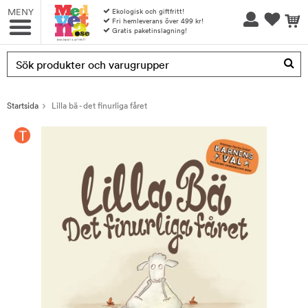
MENY
Ekologisk och giftfritt!
Fri hemleverans över 499 kr!
Gratis paketinslagning!
Produkten har blivit tillagd i varukorgen
Startsida
Lilla bä - det finurliga fåret