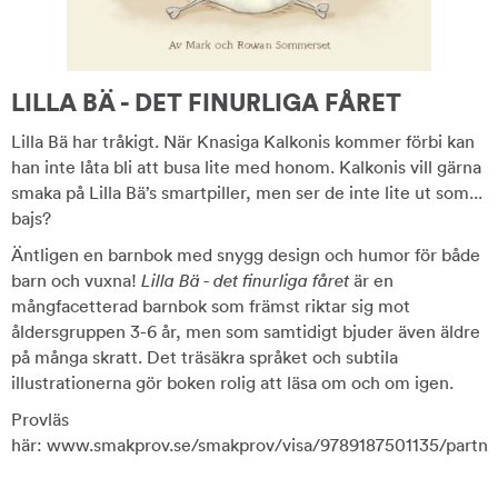
LILLA BÄ - DET FINURLIGA FÅRET
Lilla Bä har tråkigt. När Knasiga Kalkonis kommer förbi kan
han inte låta bli att busa lite med honom. Kalkonis vill gärna
smaka på Lilla Bä’s smartpiller, men ser de inte lite ut som...
bajs?
Äntligen en barnbok med snygg design och humor för både
barn och vuxna!
Lilla Bä - det finurliga fåret
är en
mångfacetterad barnbok som främst riktar sig mot
åldersgruppen 3-6 år, men som samtidigt bjuder även äldre
på många skratt. Det träsäkra språket och subtila
illustrationerna gör boken rolig att läsa om och om igen.
Provläs
här: www.smakprov.se/smakprov/visa/9789187501135/partn