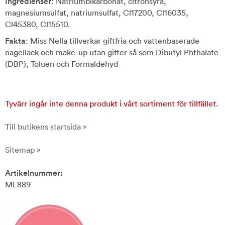
Ingredienser
: Natriumbikarbonat, citronsyra,
magnesiumsulfat, natriumsulfat, Cl17200, Cl16035,
Cl45380, Cl15510.
Fakta
: Miss Nella tillverkar giftfria och vattenbaserade
nagellack och make-up utan gifter så som Dibutyl Phthalate
(DBP), Toluen och Formaldehyd
Tyvärr ingår inte denna produkt i vårt sortiment för tillfället.
Till butikens startsida »
Sitemap »
Artikelnummer:
ML889