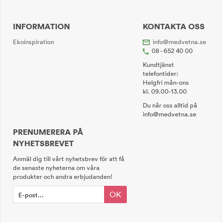
INFORMATION
KONTAKTA OSS
Ekoinspiration
info@medvetna.se
08 - 652 40 00
Kundtjänst
telefontider:
Helgfri mån-ons
kl. 09.00-13.00
Du når oss alltid på
info@medvetna.se
PRENUMERERA PÅ
NYHETSBREVET
Anmäl dig till vårt nyhetsbrev för att få
de senaste nyheterna om våra
produkter och andra erbjudanden!
OK