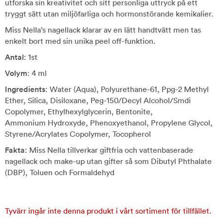
utforska sin kreativitet och sitt personliga uttryck på ett
tryggt sätt utan miljöfarliga och hormonstörande kemikalier.
Miss Nella’s nagellack klarar av en lätt handtvätt men tas
enkelt bort med sin unika peel off-funktion.
Antal
: 1st
Volym
: 4 ml
Ingredients
: Water (Aqua), Polyurethane-61, Ppg-2 Methyl
Ether, Silica, Disiloxane, Peg-150/Decyl Alcohol/Smdi
Copolymer, Ethylhexylglycerin, Bentonite,
Ammonium Hydroxyde, Phenoxyethanol, Propylene Glycol,
Styrene/Acrylates Copolymer, Tocopherol
Fakta
: Miss Nella tillverkar giftfria och vattenbaserade
nagellack och make-up utan gifter så som Dibutyl Phthalate
(DBP), Toluen och Formaldehyd
Tyvärr ingår inte denna produkt i vårt sortiment för tillfället.