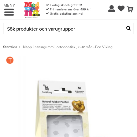
MENY
Ekologisk och giftfritt!
Fri hemleverans över 499 kr!
Gratis paketinslagning!
Produkten har blivit tillagd i varukorgen
Startsida
Napp i naturgummi, ortodontisk , 6-12 mån - Eco Viking