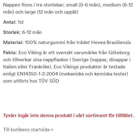
Nappen finns i tre storlekar; small (0-6 mån), medium (6-12
mån) och large (12 mån och uppåt)
Antal
: 1st
Storlek
: 6-12 mån
Material
: 100% naturgummi från trädet Hevea Brasiliensis
Fakta
: Eco Viking är ett svenskt varumärke från Göteborg
och tillverkar sina nappflaskor i Sverige (nappar, dinappar i
Italien eller Frankrike). Eco Vikings produkter är testade
enligt EN14350-1-2-2004 (mekaniska och kemiska tester)
som utförts hos TÜV SÜD
Tyvärr ingår inte denna produkt i vårt sortiment för tillfället.
Till butikens startsida »