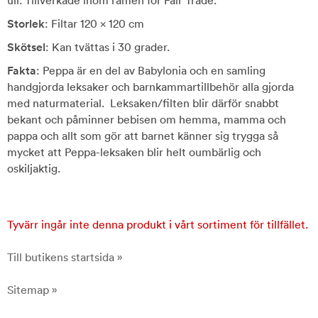
ull. Tillverkade inom ramen för Fair Trade.
Storlek
: Filtar 120 x 120 cm
Skötsel
: Kan tvättas i 30 grader.
Fakta
: Peppa är en del av Babylonia och en samling
handgjorda leksaker och barnkammartillbehör alla gjorda
med naturmaterial. Leksaken/filten blir därför snabbt
bekant och påminner bebisen om hemma, mamma och
pappa och allt som gör att barnet känner sig trygga så
mycket att Peppa-leksaken blir helt oumbärlig och
oskiljaktig.
Tyvärr ingår inte denna produkt i vårt sortiment för tillfället.
Till butikens startsida »
Sitemap »