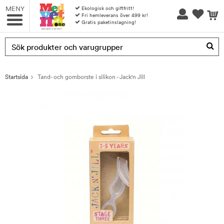
MENY
Ekologisk och giftfritt!
Fri hemleverans över 499 kr!
Gratis paketinslagning!
Produkten har blivit tillagd i varukorgen
Startsida
Tand- och gomborste i silikon - Jack'n Jill