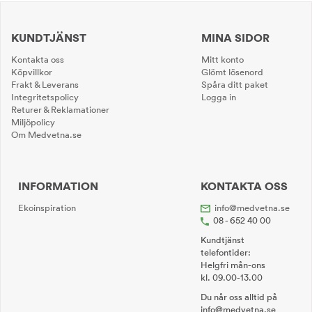
KUNDTJÄNST
MINA SIDOR
Kontakta oss
Mitt konto
Köpvillkor
Glömt lösenord
Frakt & Leverans
Spåra ditt paket
Integritetspolicy
Logga in
Returer & Reklamationer
Miljöpolicy
Om Medvetna.se
INFORMATION
KONTAKTA OSS
Ekoinspiration
info@medvetna.se
08 - 652 40 00
Kundtjänst
telefontider:
Helgfri mån-ons
kl. 09.00-13.00
Du når oss alltid på
info@medvetna.se