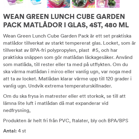
WEAN GREEN LUNCH CUBE GARDEN
PACK MATLÅDOR I GLAS, 4ST, 480 ML
Wean Green Lunch Cube Garden Pack är ett set praktiska
matlådor tillverkat av starkt tempererat glas. Locket, som är
tillverkat av BPA-fri polypropylen, plast #5, och har
praktiska snäppen som gör matlådan läckagesäker. Använd
som matlåda, till rester eller ta med på utflykten. Om du
ska värma matlådan i mirco eller vanlig ugn, var noga med
att ta av locket. Matlådan klarar värme upp till 120 grader i
vanlig ugn. Undvik extrema temperaturskillnader.
Om du ska frysa in matrester eller ett storkok, se till att
lämna lite luft i matlådan då mat expanderar vid
nedfrysning,
Produkten är helt fri från PVC, ftalater, bly och BPA/BPS
Antal:
4 st