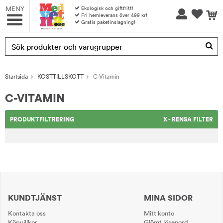
MENY
Ekologisk och giftfritt!
Fri hemleverans över 499 kr!
Gratis paketinslagning!
Produkten har blivit tillagd i varukorgen
Startsida
KOSTTILLSKOTT
C-Vitamin
C-VITAMIN
PRODUKTFILTRERING
X - RENSA FILTER
KUNDTJÄNST
MINA SIDOR
Kontakta oss
Mitt konto
Köpvillkor
Glömt lösenord