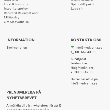
Frakt & Leverans
Spåra ditt paket
Integritetspolicy
Logga in
Returer & Reklamationer
Miljöpolicy
Om Medvetna.se
INFORMATION
KONTAKTA OSS
Ekoinspiration
info@medvetna.se
08 - 652 40 00
Kundtjänst
telefontider:
Helgfri mån-ons
kl. 09.00-13.00
Du når oss alltid på
info@medvetna.se
PRENUMERERA PÅ
NYHETSBREVET
Anmäl dig till vårt nyhetsbrev för att få
de senaste nyheterna om våra