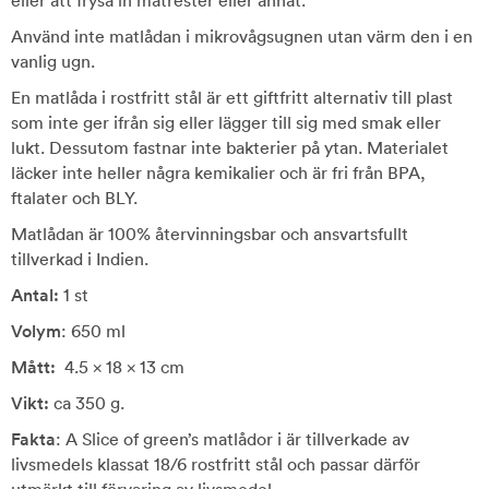
eller att frysa in matrester eller annat.
Använd inte matlådan i mikrovågsugnen utan värm den i en
vanlig ugn.
En matlåda i rostfritt stål är ett giftfritt alternativ till plast
som inte ger ifrån sig eller lägger till sig med smak eller
lukt. Dessutom fastnar inte bakterier på ytan. Materialet
läcker inte heller några kemikalier och är fri från BPA,
ftalater och BLY.
Matlådan är 100% återvinningsbar och ansvartsfullt
tillverkad i Indien.
Antal:
1 st
Volym
: 650 ml
Mått:
4.5 x 18 x 13 cm
Vikt:
ca 350 g.
Fakta
: A Slice of green’s matlådor i är tillverkade av
livsmedels klassat 18/6 rostfritt stål och passar därför