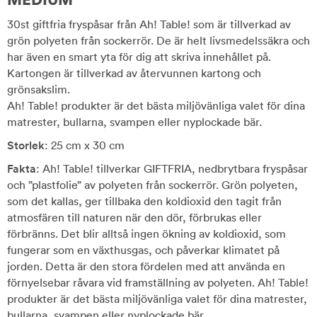
30st giftfria fryspåsar från Ah! Table! som är tillverkad av
grön polyeten från sockerrör. De är helt livsmedelssäkra och
har även en smart yta för dig att skriva innehållet på.
Kartongen är tillverkad av återvunnen kartong och
grönsakslim.
Ah! Table! produkter är det bästa miljövänliga valet för dina
matrester, bullarna, svampen eller nyplockade bär.
Storlek
: 25 cm x 30 cm
Fakta
: Ah! Table! tillverkar GIFTFRIA, nedbrytbara fryspåsar
och ”plastfolie” av polyeten från sockerrör. Grön polyeten,
som det kallas, ger tillbaka den koldioxid den tagit från
atmosfären till naturen när den dör, förbrukas eller
förbränns. Det blir alltså ingen ökning av koldioxid, som
fungerar som en växthusgas, och påverkar klimatet på
jorden. Detta är den stora fördelen med att använda en
förnyelsebar råvara vid framställning av polyeten. Ah! Table!
produkter är det bästa miljövänliga valet för dina matrester,
bullarna, svampen eller nyplockade bär.