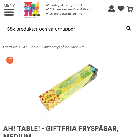
MENY
Ekologisk och giftfritt!
Fri hemleverans över 499 kr!
Gratis paketinslagning!
Produkten har blivit tillagd i varukorgen
Startsida
Ah! Table! - Giftfria fryspåsar, Medium
AH! TABLE! - GIFTFRIA FRYSPÅSAR,
MEDIUM