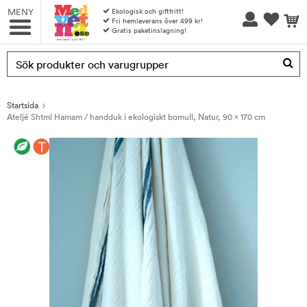
MENY
Ekologisk och giftfritt!
Fri hemleverans över 499 kr!
Gratis paketinslagning!
Produkten har blivit tillagd i varukorgen
Startsida
Ateljé Shtml Hamam / handduk i ekologiskt bomull, Natur, 90 x 170 cm