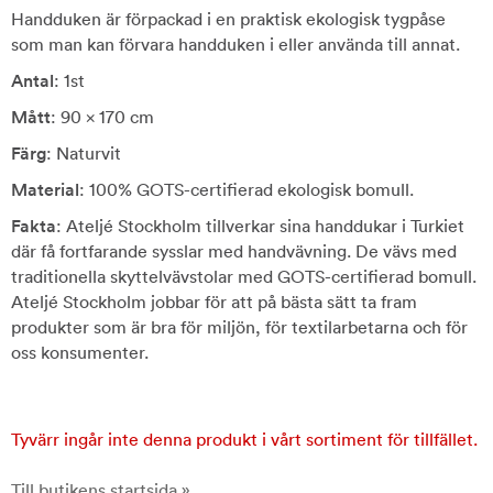
Handduken är förpackad i en praktisk ekologisk tygpåse
som man kan förvara handduken i eller använda till annat.
Antal
: 1st
Mått
: 90 x 170 cm
Färg
: Naturvit
Material
: 100% GOTS-certifierad ekologisk bomull.
Fakta
: Ateljé Stockholm tillverkar sina handdukar i Turkiet
där få fortfarande sysslar med handvävning. De vävs med
traditionella skyttelvävstolar med GOTS-certifierad bomull.
Ateljé Stockholm jobbar för att på bästa sätt ta fram
produkter som är bra för miljön, för textilarbetarna och för
oss konsumenter.
Tyvärr ingår inte denna produkt i vårt sortiment för tillfället.
Till butikens startsida »