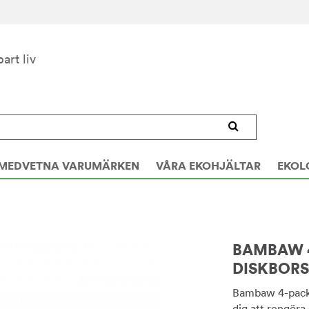
bart liv
MEDVETNA VARUMÄRKEN
VÅRA EKOHJÄLTAR
EKOL
BAMBAW 4
DISKBOR
Bambaw 4-pack m
dig att rengöra 