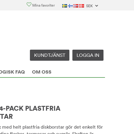
Mina favoriter
KUNDTJÄNST
LOGGA IN
OGISK FAQ
OM OSS
-PACK PLASTFRIA
STAR
ed helt plastfria diskborstar gör det enkelt för
dina flaskor, termosar och sugrör. Skaften är