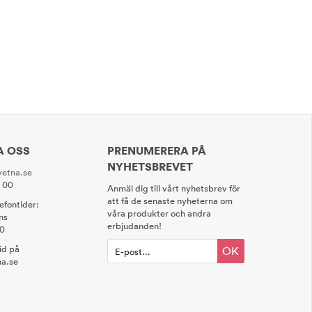
A OSS
PRENUMERERA PÅ
NYHETSBREVET
etna.se
0 00
Anmäl dig till vårt nyhetsbrev för
att få de senaste nyheterna om
lefontider:
våra produkter och andra
ns
erbjudanden!
00
tid på
OK
a.se