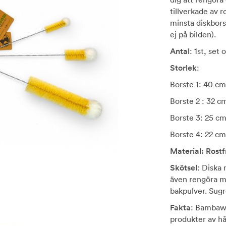
tillverkade av r
minsta diskbors
ej på bilden).
Antal
: 1st, set
Storlek
:
Borste 1: 40 cm
Borste 2 : 32 c
Borste 3: 25 cm
Borste 4: 22 cm
Material:
Rostfr
Skötsel
: Diska
även rengöra m
bakpulver. Sugr
Fakta
: Bambaw 
produkter av hå