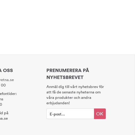
A OSS
PRENUMERERA PÅ
NYHETSBREVET
etna.se
0 00
Anmäl dig till vårt nyhetsbrev för
att få de senaste nyheterna om
lefontider:
våra produkter och andra
ns
erbjudanden!
00
tid på
OK
a.se