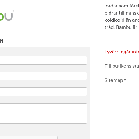
jordar som för
bidrar till mi
koldioxid än an
träd. Bambu är
ON
Tyvärr ingår int
Till butikens sta
Sitemap »