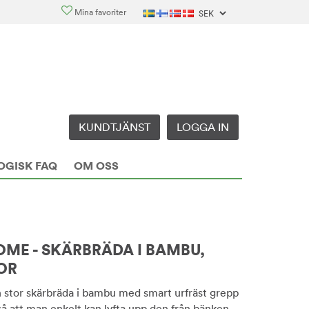
Mina favoriter
KUNDTJÄNST
LOGGA IN
OGISK FAQ
OM OSS
ME - SKÄRBRÄDA I BAMBU,
OR
h stor skärbräda i bambu med smart urfräst grepp
så att man enkelt kan lyfta upp den från bänken