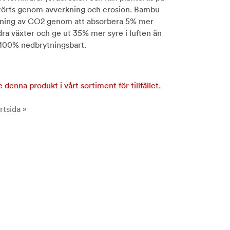
störts genom avverkning och erosion. Bambu
nskning av CO2 genom att absorbera 5% mer
dra växter och ge ut 35% mer syre i luften än
 100% nedbrytningsbart.
e denna produkt i vårt sortiment för tillfället.
rtsida »