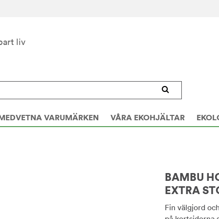
bart liv
MEDVETNA VARUMÄRKEN
VÅRA EKOHJÄLTAR
EKOL
BAMBU HO
EXTRA ST
Fin välgjord oc
på kortsidorna 