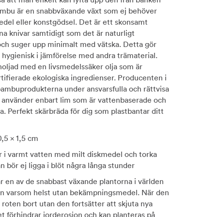
Bambu är en snabbväxande växt som ej behöver
el eller konstgödsel. Det är ett skonsamt
na knivar samtidigt som det är naturligt
 och suger upp minimalt med vätska. Detta gör
hygienisk i jämförelse med andra trämaterial.
noljad med en livsmedelssäker olja som är
ertifierade ekologiska ingredienser. Producenten i
 bambuprodukterna under ansvarsfulla och rättvisa
h använder enbart lim som är vattenbaserade och
a. Perfekt skärbräda för dig som plastbantar ditt
0,5 x 1,5 cm
r i varmt vatten med milt diskmedel och torka
n bör ej ligga i blöt några långa stunder
r en av de snabbast växande plantorna i världen
an varsom helst utan bekämpningsmedel. När den
 roten bort utan den fortsätter att skjuta nya
et förhindrar jorderosion och kan planteras på