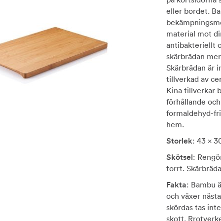
eller bordet. 
bekämpningsmed
material mot di
antibakteriellt
skärbrädan mer 
Skärbrädan är i
tillverkad av c
Kina tillverkar
förhållande oc
formaldehyd-fri
hem.
Storlek
: 43 x 3
Skötsel
: Rengö
torrt. Skärbräda
Fakta
: Bambu ä
och växer näst
skördas tas inte
skott. Rrotverk