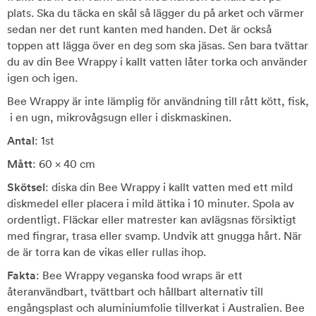
plats. Ska du täcka en skål så lägger du på arket och värmer
sedan ner det runt kanten med handen. Det är också
toppen att lägga över en deg som ska jäsas. Sen bara tvättar
du av din Bee Wrappy i kallt vatten låter torka och använder
igen och igen.
Bee Wrappy är inte lämplig för användning till rått kött, fisk,
i en ugn, mikrovågsugn eller i diskmaskinen.
Antal
: 1st
Mått
: 60 x 40 cm
Skötsel
: diska din Bee Wrappy i kallt vatten med ett mild
diskmedel eller placera i mild ättika i 10 minuter. Spola av
ordentligt. Fläckar eller matrester kan avlägsnas försiktigt
med fingrar, trasa eller svamp. Undvik att gnugga hårt. När
de är torra kan de vikas eller rullas ihop.
Fakta
: Bee Wrappy veganska food wraps är ett
återanvändbart, tvättbart och hållbart alternativ till
engångsplast och aluminiumfolie tillverkat i Australien. Bee