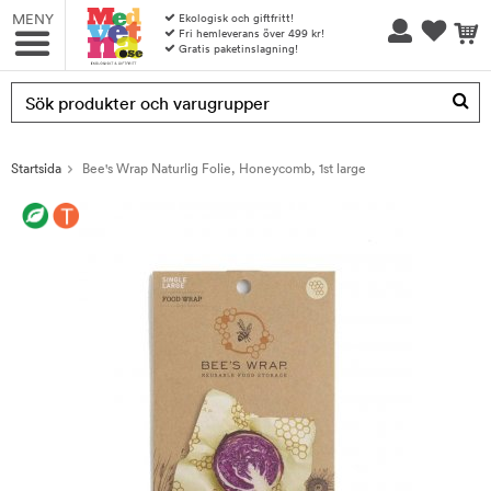
MENY
Ekologisk och giftfritt!
Fri hemleverans över 499 kr!
Gratis paketinslagning!
Produkten har blivit tillagd i varukorgen
Startsida
Bee's Wrap Naturlig Folie, Honeycomb, 1st large