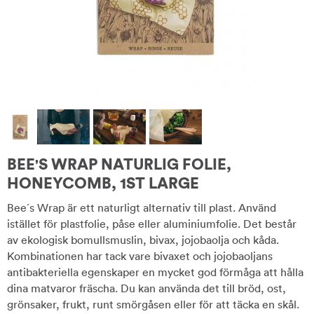
BEE'S WRAP NATURLIG FOLIE,
HONEYCOMB, 1ST LARGE
Bee´s Wrap är ett naturligt alternativ till plast. Använd
istället för plastfolie, påse eller aluminiumfolie. Det består
av ekologisk bomullsmuslin, bivax, jojobaolja och kåda.
Kombinationen har tack vare bivaxet och jojobaoljans
antibakteriella egenskaper en mycket god förmåga att hålla
dina matvaror fräscha. Du kan använda det till bröd, ost,
grönsaker, frukt, runt smörgåsen eller för att täcka en skål.