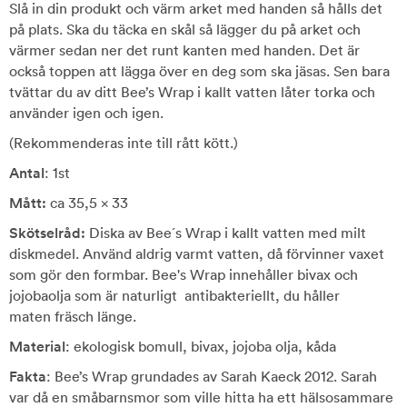
Slå in din produkt och värm arket med handen så hålls det
på plats. Ska du täcka en skål så lägger du på arket och
värmer sedan ner det runt kanten med handen. Det är
också toppen att lägga över en deg som ska jäsas. Sen bara
tvättar du av ditt Bee’s Wrap i kallt vatten låter torka och
använder igen och igen.
(Rekommenderas inte till rått kött.)
Antal
: 1st
Mått:
ca 35,5 x 33
Skötselråd:
Diska av Bee´s Wrap i kallt vatten med milt
diskmedel. Använd aldrig varmt vatten, då förvinner vaxet
som gör den formbar. Bee's Wrap innehåller bivax och
jojobaolja som är naturligt antibakteriellt, du håller
maten fräsch länge.
Material
: ekologisk bomull, bivax, jojoba olja, kåda
Fakta
: Bee’s Wrap grundades av Sarah Kaeck 2012. Sarah
var då en småbarnsmor som ville hitta ha ett hälsosammare