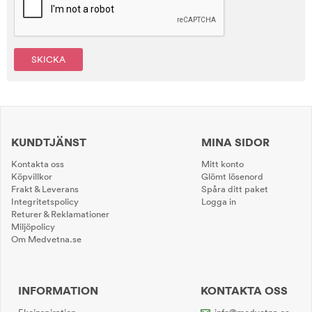
SKICKA
KUNDTJÄNST
MINA SIDOR
Kontakta oss
Mitt konto
Köpvillkor
Glömt lösenord
Frakt & Leverans
Spåra ditt paket
Integritetspolicy
Logga in
Returer & Reklamationer
Miljöpolicy
Om Medvetna.se
INFORMATION
KONTAKTA OSS