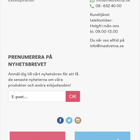
Ekoinspiration
info@medvetna.se
08 - 652 40 00
Kundtjänst
telefontider:
Helgfri mån-ons
kl. 09.00-13.00
Du når oss alltid på
info@medvetna.se
PRENUMERERA PÅ
NYHETSBREVET
Anmäl dig till vårt nyhetsbrev för att få
de senaste nyheterna om våra
produkter och andra erbjudanden!
OK