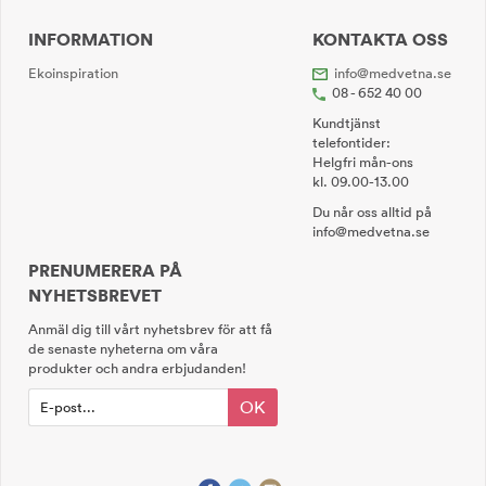
INFORMATION
KONTAKTA OSS
Ekoinspiration
info@medvetna.se
08 - 652 40 00
Kundtjänst
telefontider:
Helgfri mån-ons
kl. 09.00-13.00
Du når oss alltid på
info@medvetna.se
PRENUMERERA PÅ
NYHETSBREVET
Anmäl dig till vårt nyhetsbrev för att få
de senaste nyheterna om våra
produkter och andra erbjudanden!
OK