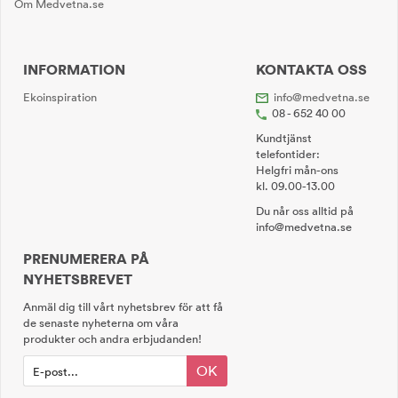
Om Medvetna.se
INFORMATION
KONTAKTA OSS
Ekoinspiration
info@medvetna.se
08 - 652 40 00
Kundtjänst
telefontider:
Helgfri mån-ons
kl. 09.00-13.00
Du når oss alltid på
info@medvetna.se
PRENUMERERA PÅ
NYHETSBREVET
Anmäl dig till vårt nyhetsbrev för att få
de senaste nyheterna om våra
produkter och andra erbjudanden!
OK