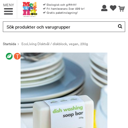
MENY
Ekologisk och giftfritt!
Fri hemleverans över 499 kr!
Gratis paketinslagning!
Produkten har blivit tillagd i varukorgen
Startsida
EcoLiving Disktvål / diskblock, vegan, 230g