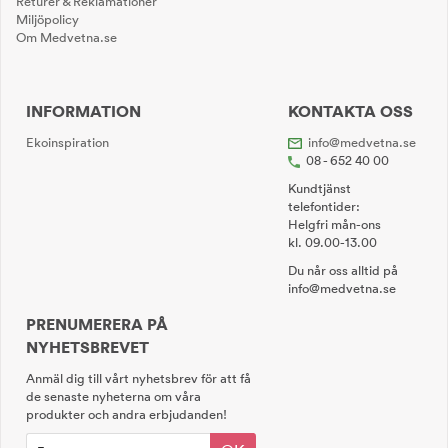
Returer & Reklamationer
Miljöpolicy
Om Medvetna.se
INFORMATION
KONTAKTA OSS
Ekoinspiration
info@medvetna.se
08 - 652 40 00
Kundtjänst
telefontider:
Helgfri mån-ons
kl. 09.00-13.00
Du når oss alltid på
info@medvetna.se
PRENUMERERA PÅ
NYHETSBREVET
Anmäl dig till vårt nyhetsbrev för att få
de senaste nyheterna om våra
produkter och andra erbjudanden!