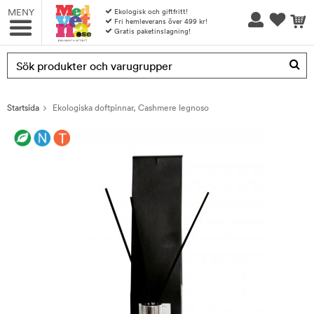
MENY
Ekologisk och giftfritt!
Fri hemleverans över 499 kr!
Gratis paketinslagning!
Produkten har blivit tillagd i varukorgen
Startsida
Ekologiska doftpinnar, Cashmere legnoso