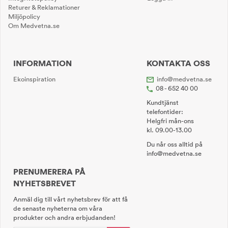
Returer & Reklamationer
Miljöpolicy
Om Medvetna.se
INFORMATION
KONTAKTA OSS
Ekoinspiration
info@medvetna.se
08 - 652 40 00
Kundtjänst
telefontider:
Helgfri mån-ons
kl. 09.00-13.00
Du når oss alltid på
info@medvetna.se
PRENUMERERA PÅ
NYHETSBREVET
Anmäl dig till vårt nyhetsbrev för att få
de senaste nyheterna om våra
produkter och andra erbjudanden!