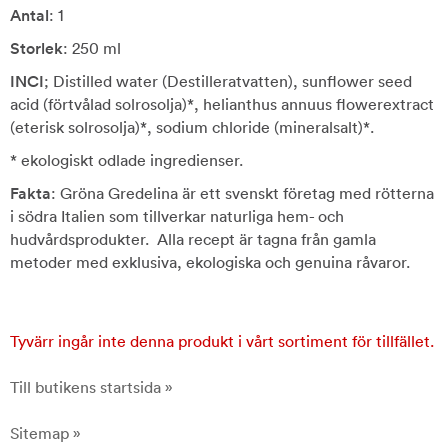
Antal
: 1
Storlek
: 250 ml
INCI
; Distilled water (Destilleratvatten), sunflower seed
acid (förtvålad solrosolja)*, helianthus annuus flowerextract
(eterisk solrosolja)*, sodium chloride (mineralsalt)*.
* ekologiskt odlade ingredienser.
Fakta
: Gröna Gredelina är ett svenskt företag med rötterna
i södra Italien som tillverkar naturliga hem- och
hudvårdsprodukter. Alla recept är tagna från gamla
metoder med exklusiva, ekologiska och genuina råvaror.
Tyvärr ingår inte denna produkt i vårt sortiment för tillfället.
Till butikens startsida »
Sitemap »