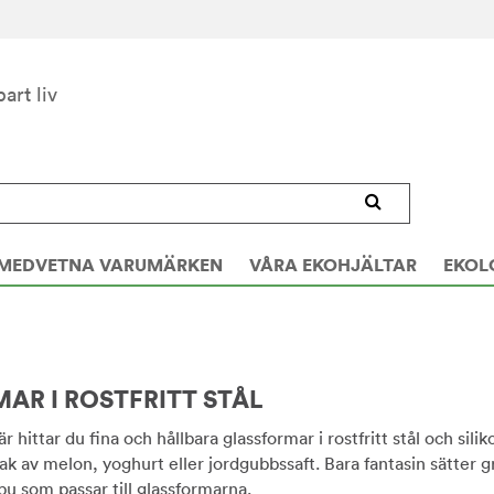
bart liv
MEDVETNA VARUMÄRKEN
VÅRA EKOHJÄLTAR
EKOL
AR I ROSTFRITT STÅL
r hittar du fina och hållbara glassformar i rostfritt stål och sili
k av melon, yoghurt eller jordgubbssaft. Bara fantasin sätter gr
bu som passar till glassformarna.