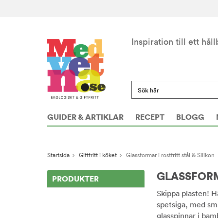
Inspiration till ett håll
GUIDER & ARTIKLAR
RECEPT
BLOGG
Startsida
Giftfritt i köket
Glassformar i rostfritt stål & Silikon
GLASSFORM
PRODUKTER
Skippa plasten! Hä
spetsiga, med sma
glasspinnar i bam