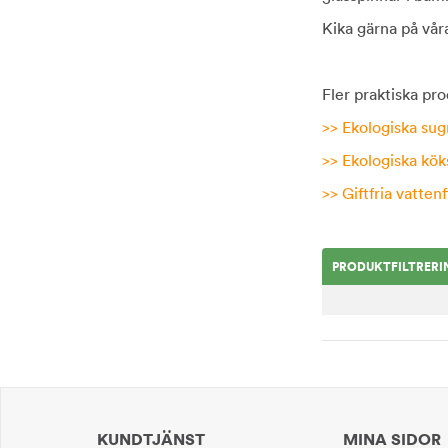
Kika gärna på vå
Fler praktiska pro
>>
Ekologiska s
ug
>>
Ekologiska kö
>>
Giftfria vatten
PRODUKTFILTRERI
KUNDTJÄNST
MINA SIDOR