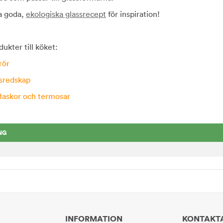
ra goda,
ekologiska glassrecept
för inspiration!
dukter till köket:
rör
ksredskap
flaskor och termosar
NG
INFORMATION
KONTAKT