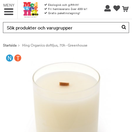
MENY
Ekologisk och giftfritt!
Fri hemleverans över 499 kr!
Gratis paketinslagning!
Produkten har blivit tillagd i varukorgen
Startsida
Hing Organics doftljus, 70h - Greenhouse