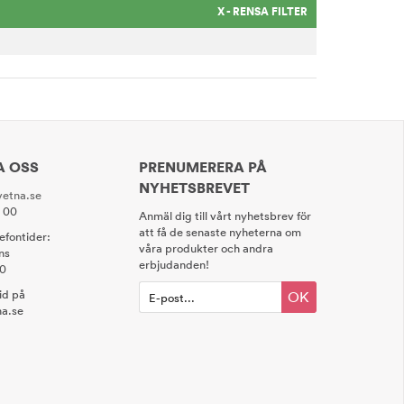
X - RENSA FILTER
A OSS
PRENUMERERA PÅ
NYHETSBREVET
etna.se
0 00
Anmäl dig till vårt nyhetsbrev för
att få de senaste nyheterna om
lefontider:
våra produkter och andra
ns
erbjudanden!
00
tid på
OK
a.se