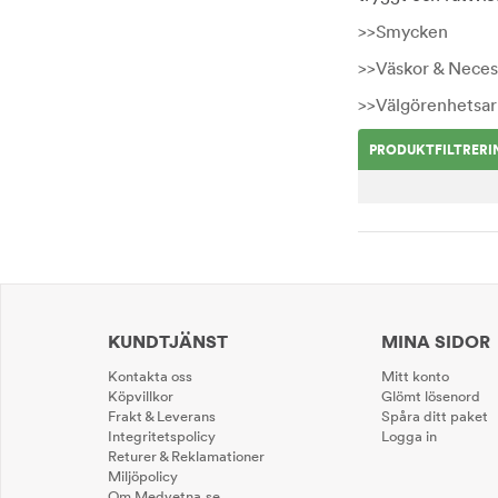
>>Smycken
>>Väskor & Neces
>>Välgörenhetsa
PRODUKTFILTRERI
KUNDTJÄNST
MINA SIDOR
Kontakta oss
Mitt konto
Köpvillkor
Glömt lösenord
Frakt & Leverans
Spåra ditt paket
Integritetspolicy
Logga in
Returer & Reklamationer
Miljöpolicy
Om Medvetna.se