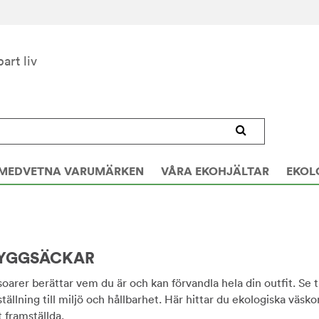
bart liv
MEDVETNA VARUMÄRKEN
VÅRA EKOHJÄLTAR
EKOL
YGGSÄCKAR
arer berättar vem du är och kan förvandla hela din outfit. Se til
ställning till miljö och hållbarhet. Här hittar du ekologiska vä
t framställda.