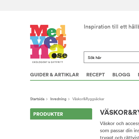
Inspiration till ett håll
GUIDER & ARTIKLAR
RECEPT
BLOGG
Startsida
Inredning
Väskor&Ryggsäckar
VÄSKOR&R
PRODUKTER
Väskor och accesso
som passar din in
tryggt och rättvis