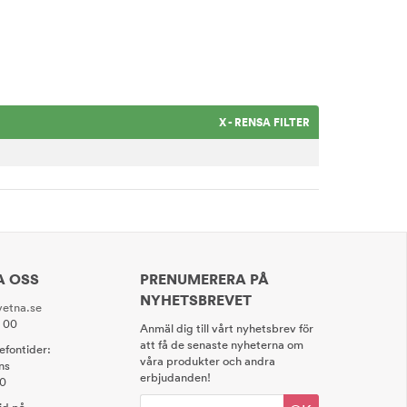
X - RENSA FILTER
A OSS
PRENUMERERA PÅ
NYHETSBREVET
etna.se
0 00
Anmäl dig till vårt nyhetsbrev för
att få de senaste nyheterna om
lefontider:
våra produkter och andra
ns
erbjudanden!
00