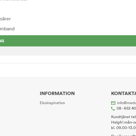
särer
rmband
NG
INFORMATION
KONTAKT
Ekoinspiration
info@medv
08 - 652 4
Kundtjänst te
Helgfri mån-o
kl. 09.00-13.