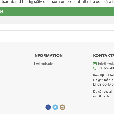
tsarmband till dig själv eller som en present till nära och kära fö
NG
INFORMATION
KONTAKT
Ekoinspiration
info@medv
08 - 652 4
Kundtjänst te
Helgfri mån-o
kl. 09.00-13.
Du når oss all
info@medvetn