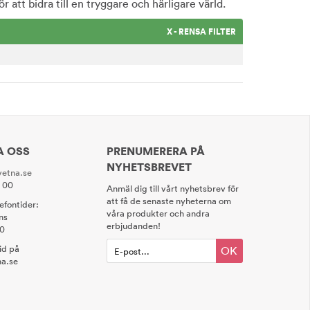
r att bidra till en tryggare och härligare värld.
X - RENSA FILTER
A OSS
PRENUMERERA PÅ
NYHETSBREVET
etna.se
0 00
Anmäl dig till vårt nyhetsbrev för
att få de senaste nyheterna om
lefontider:
våra produkter och andra
ns
erbjudanden!
00
tid på
OK
a.se