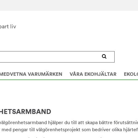
bart liv
MEDVETNA VARUMÄRKEN
VÅRA EKOHJÄLTAR
EKOL
HETSARMBAND
välgörenhetsarmband hjälper du till att skapa bättre förutsättni
med pengar till välgörenhetsprojekt som bedriver olika hjärtefr