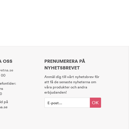
A OSS
PRENUMERERA PÅ
NYHETSBREVET
etna.se
0 00
Anmäl dig till vårt nyhetsbrev för
att få de senaste nyheterna om
lefontider:
våra produkter och andra
ns
erbjudanden!
00
tid på
OK
a.se