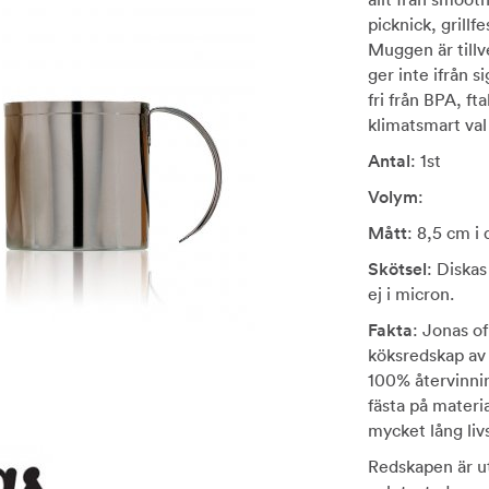
picknick, grillf
Muggen är tillve
ger inte ifrån si
fri från BPA, ft
klimatsmart val 
Antal
: 1st
Volym
:
Mått
: 8,5 cm i
Skötsel
: Diskas
ej i micron.
Fakta
: Jonas o
köksredskap av r
100% återvinnin
fästa på materia
mycket lång liv
Redskapen är u