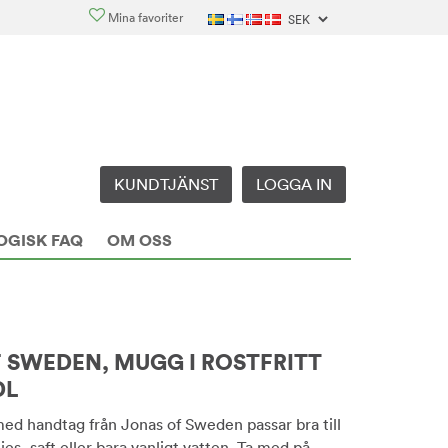
Mina favoriter
KUNDTJÄNST
LOGGA IN
OGISK FAQ
OM OSS
 SWEDEN, MUGG I ROSTFRITT
DL
ed handtag från Jonas of Sweden passar bra till
ies, saft eller bara vanligt vatten. Ta med på