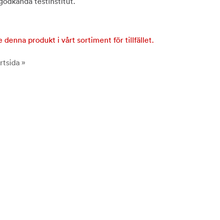
godkända testinstitut.
e denna produkt i vårt sortiment för tillfället.
rtsida »