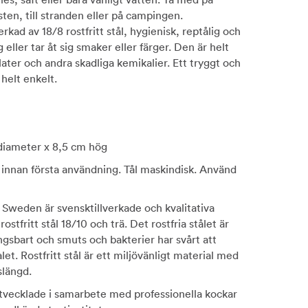
esten, till stranden eller på campingen.
rkad av 18/8 rostfritt stål, hygienisk, reptålig och
g eller tar åt sig smaker eller färger. Den är helt
alater och andra skadliga kemikalier. Ett tryggt och
helt enkelt.
 diameter x 8,5 cm hög
 innan första användning. Tål maskindisk. Använd
f Sweden är svensktillverkade och kvalitativa
ostfritt stål 18/10 och trä. Det rostfria stålet är
gsbart och smuts och bakterier har svårt att
let. Rostfritt stål är ett miljövänligt material med
slängd.
tvecklade i samarbete med professionella kockar