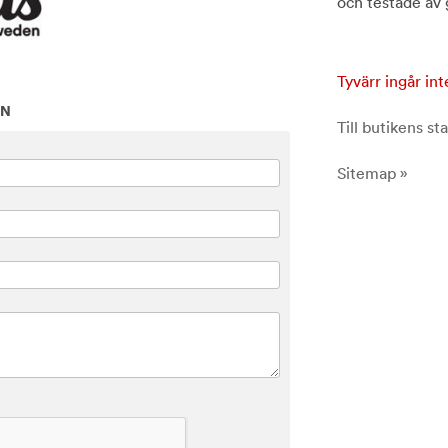
och testade av 
Tyvärr ingår int
ON
Till butikens sta
Sitemap »