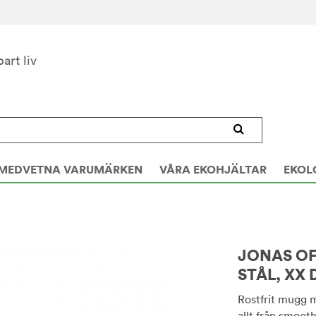
bart liv
MEDVETNA VARUMÄRKEN
VÅRA EKOHJÄLTAR
EKOL
JONAS OF
STÅL, XX 
Rostfrit mugg m
allt från smooth