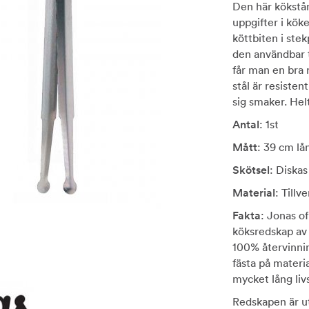
Den här kökstå
uppgifter i köke
köttbiten i stek
den användbar t
får man en bra r
stål är resistent
sig smaker. Helt
Antal
: 1st
Mått
: 39 cm lå
Skötsel
: Diskas
Material
: Tillv
Fakta
: Jonas o
köksredskap av r
100% återvinnin
fästa på materia
mycket lång liv
Redskapen är u