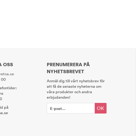
A OSS
PRENUMERERA PÅ
NYHETSBREVET
etna.se
0 00
Anmäl dig till vårt nyhetsbrev för
att få de senaste nyheterna om
lefontider:
våra produkter och andra
ns
erbjudanden!
00
tid på
OK
a.se