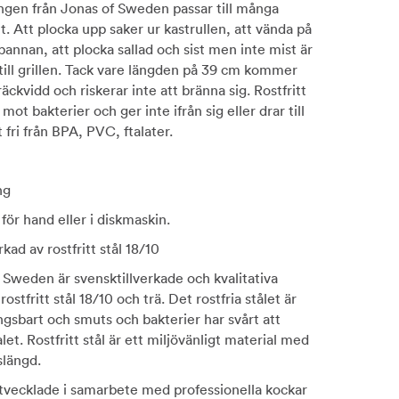
ngen från Jonas of Sweden passar till många
t. Att plocka upp saker ur kastrullen, att vända på
pannan, att plocka sallad och sist men inte mist är
ill grillen. Tack vare längden på 39 cm kommer
äckvidd och riskerar inte att bränna sig. Rostfritt
 mot bakterier och ger inte ifrån sig eller drar till
 fri från BPA, PVC, ftalater.
ng
 för hand eller i diskmaskin.
erkad av rostfritt stål 18/10
f Sweden är svensktillverkade och kvalitativa
ostfritt stål 18/10 och trä. Det rostfria stålet är
gsbart och smuts och bakterier har svårt att
let. Rostfritt stål är ett miljövänligt material med
slängd.
tvecklade i samarbete med professionella kockar