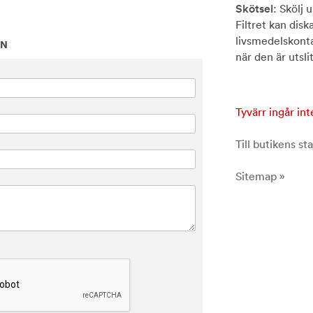
Skötsel
: Skölj 
Filtret kan disk
livsmedelskontak
ON
när den är utsli
Tyvärr ingår int
Till butikens sta
Sitemap »