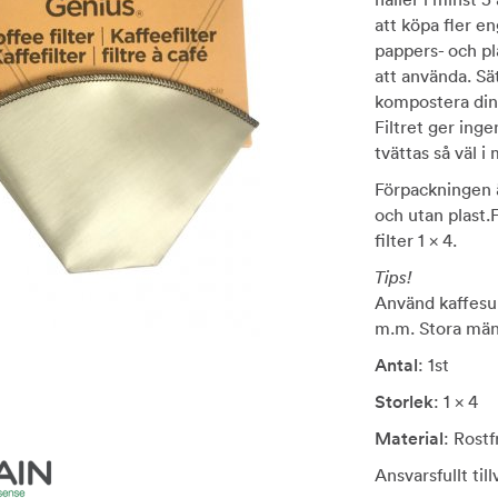
att köpa fler en
pappers- och pl
att använda. Sätt
kompostera din
Filtret ger inge
tvättas så väl i
Förpackningen ä
och utan plast.
filter 1 x 4.
Tips!
Använd kaffesu
m.m. Stora män
Antal
: 1st
Storlek
: 1 x 4
Material
: Rostfr
Ansvarsfullt til