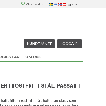
Mina favoriter
KUNDTJÄNST
LOGGA IN
OGISK FAQ
OM OSS
ER I ROSTFRITT STÅL, PASSAR 1
affefilter i rostfritt stål, helt utan plast, som
 år. Med det rostfria kaffefiltret behöver du inte