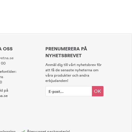
A OSS
PRENUMERERA PÅ
NYHETSBREVET
etna.se
0 00
Anmäl dig till vårt nyhetsbrev för
att få de senaste nyheterna om
lefontider:
våra produkter och andra
ns
erbjudanden!
00
tid på
OK
a.se
nslagning
Återvunnet packmaterial