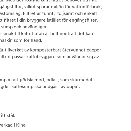
gångsfilter, vilket sparar miljön för vattenförbruk,
astomslag. Filtret är tunnt, följsamt och enkelt
 filtret i din bryggare istället för engångsfilter,
 sump och använd igen.
n smak till kaffet utan är helt neutralt det kan
 maskin som för hand.
r tillverkat av komposterbart återvunnet papper
Filtret passar kaffebryggare som använder sig av
mpen att gödsla med, odla i, som skurmedel
gder kaffesump ska undgås i avloppet.
itt stål.
lverkad i Kina