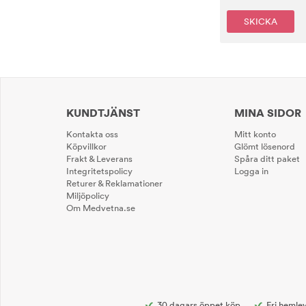
SKICKA
KUNDTJÄNST
MINA SIDOR
Kontakta oss
Mitt konto
Köpvillkor
Glömt lösenord
Frakt & Leverans
Spåra ditt paket
Integritetspolicy
Logga in
Returer & Reklamationer
Miljöpolicy
Om Medvetna.se
30 dagars öppet köp
Fri hemlev