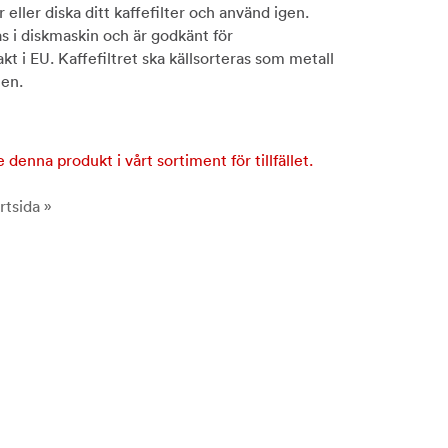
ur eller diska ditt kaffefilter och använd igen.
as i diskmaskin och är godkänt för
t i EU. Kaffefiltret ska källsorteras som metall
ten.
e denna produkt i vårt sortiment för tillfället.
rtsida »