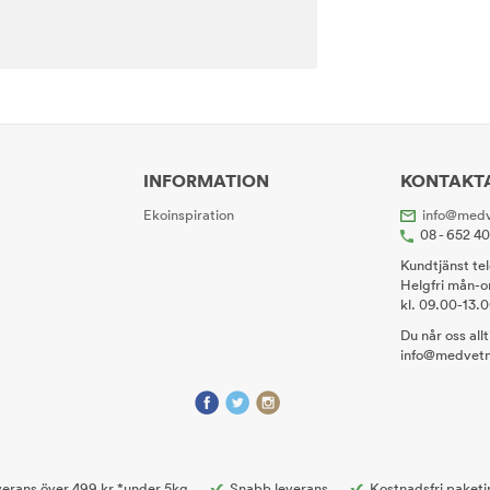
INFORMATION
KONTAKT
Ekoinspiration
info@medv
08 - 652 4
Kundtjänst te
Helgfri mån-o
kl. 09.00-13.
Du når oss all
info@medvetn
erans över 499 kr *under 5kg
Snabb leverans
Kostnadsfri paketi