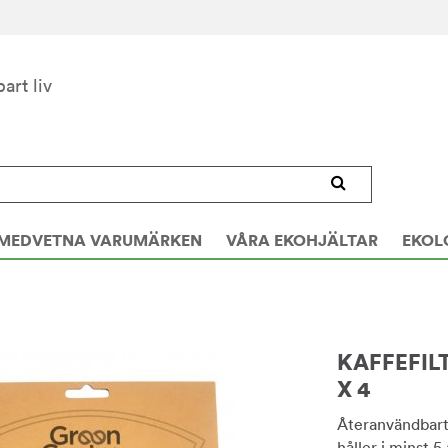
bart liv
MEDVETNA VARUMÄRKEN
VÅRA EKOHJÄLTAR
EKOL
KAFFEFILT
X 4
Återanvändbart k
håller i minst 5