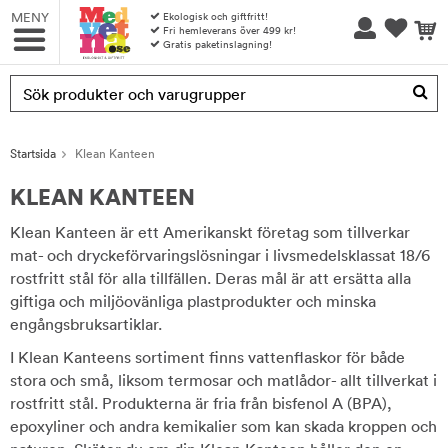
MENY
Ekologisk och giftfritt!
Fri hemleverans över 499 kr!
Gratis paketinslagning!
Produkten har blivit tillagd i varukorgen
Startsida
Klean Kanteen
KLEAN KANTEEN
Klean Kanteen är ett Amerikanskt företag som tillverkar
mat- och dryckeförvaringslösningar i livsmedelsklassat 18/6
rostfritt stål för alla tillfällen. Deras mål är att ersätta alla
giftiga och miljöovänliga plastprodukter och minska
engångsbruksartiklar.
I Klean Kanteens sortiment finns vattenflaskor för både
stora och små, liksom termosar och matlådor- allt tillverkat i
rostfritt stål. Produkterna är fria från bisfenol A (BPA),
epoxyliner och andra kemikalier som kan skada kroppen och