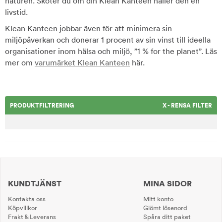
naturen. Sköter du om din Klean Kanteen håller den en
livstid.
Klean Kanteen jobbar även för att minimera sin
miljöpåverkan och donerar 1 procent av sin vinst till ideella
organisationer inom hälsa och miljö, ”1 % for the planet”. Läs
mer om
varumärket Klean Kanteen
här.
PRODUKTFILTRERING
X - RENSA FILTER
KUNDTJÄNST
MINA SIDOR
Kontakta oss
Mitt konto
Köpvillkor
Glömt lösenord
Frakt & Leverans
Spåra ditt paket