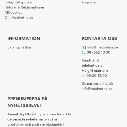
Integritetspolicy
Logga in
Returer & Reklamationer
Miljöpolicy
Om Medvetna.se
INFORMATION
KONTAKTA OSS
Ekoinspiration
info@medvetna.se
08 - 652 40 00
Kundtjänst
telefontider:
Helgfri mån-ons
kl. 09.00-13.00
Du når oss alltid på
info@medvetna.se
PRENUMERERA PÅ
NYHETSBREVET
Anmäl dig till vårt nyhetsbrev för att få
de senaste nyheterna om våra
produkter och andra erbjudanden!